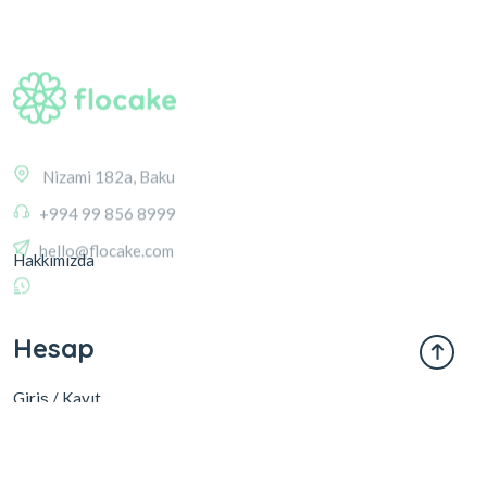
Nizami 182a, Baku
+994 99 856 8999
hello@flocake.com
Hakkımızda
Hesap
Giriş / Kayıt
Sepeti Görüntüle
İstek Listesi