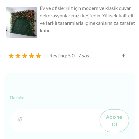
Ev ve ofisleriniz için modern ve klasik duvar
dekorasyonlarımızı keşfedin. Yüksek kaliteli
ve farklı tasarımlarla iç mekanlarınıza zarafet
katın.
★
★
★
★
★
+
Reytinq: 5.0 - 7 səs
Flocake
Abone
Ol