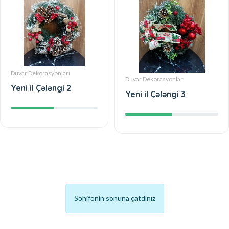
Duvar Dekorasyonları
Duvar Dekorasyonları
Yeni il Çələngi 2
Yeni il Çələngi 3
Səhifənin sonuna çatdınız