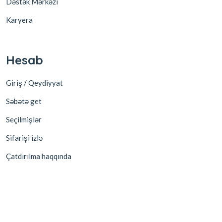
Dəstək Mərkəzi
Karyera
Hesab
Giriş / Qeydiyyat
Səbətə get
Seçilmişlər
Sifarişi izlə
Çatdırılma haqqında
Korporativ
Partnyor ol