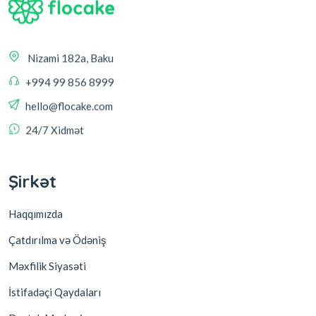
Nizami 182a, Baku
+994 99 856 8999
hello@flocake.com
24/7 Xidmət
Şirkət
Haqqımızda
Çatdırılma və Ödəniş
Məxfilik Siyasəti
İstifadəçi Qaydaları