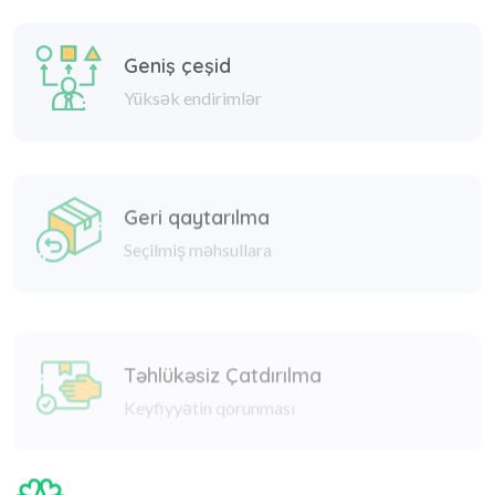
Geniş çeşid
Yüksək endirimlər
Geri qaytarılma
Seçilmiş məhsullara
Təhlükəsiz Çatdırılma
Keyfiyyətin qorunması