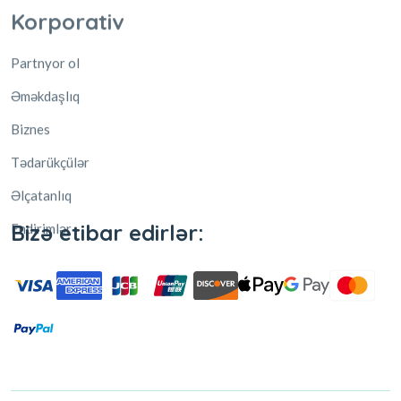
Əməkdaşlıq
Biznes
Tədarükçülər
Əlçatanlıq
Endirimlər
Bizə etibar edirlər: