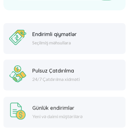
Endirimli qiymətlər
Seçilmiş məhsullara
Pulsuz Çatdırılma
24/7 Çatdırılma xidməti
Günlük endirimlər
Yeni və daimi müştərilərə