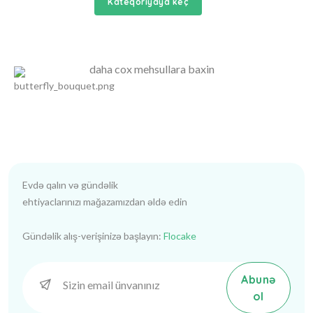
Kateqoriyaya keç
daha cox mehsullara baxin
Evdə qalın və gündəlik
ehtiyaclarınızı mağazamızdan əldə edin
Gündəlik alış-verişinizə başlayın:
Flocake
Abunə
ol