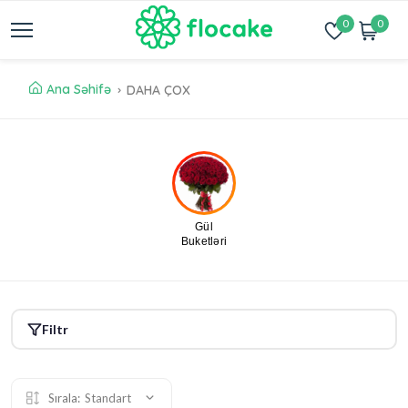
0
0
Ana Səhifə
DAHA ÇOX
Gül
Buketləri
Filtr
Sırala:
Standart