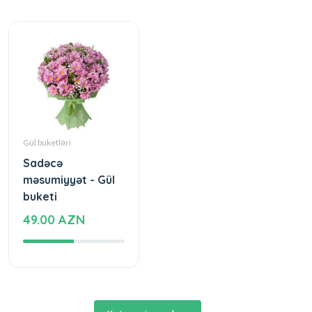
Gül buketləri
Sadəcə
məsumiyyət - Gül
buketi
49.00 AZN