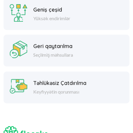
Geniş çeşid
Yüksək endirimlər
Geri qaytarılma
Seçilmiş məhsullara
Təhlükəsiz Çatdırılma
Keyfiyyətin qorunması