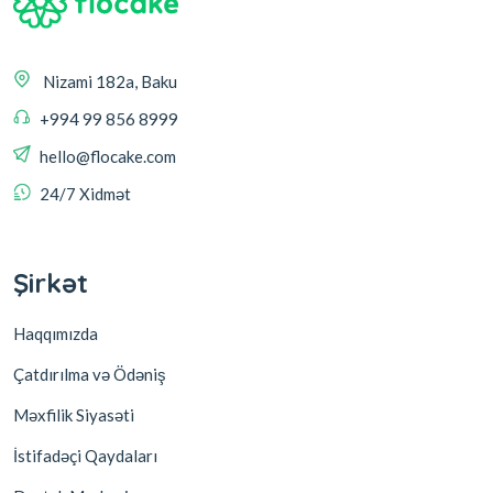
Nizami 182a, Baku
+994 99 856 8999
hello@flocake.com
24/7 Xidmət
Şirkət
Haqqımızda
Çatdırılma və Ödəniş
Məxfilik Siyasəti
İstifadəçi Qaydaları