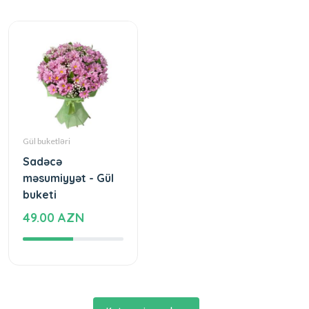
Gül buketləri
Sadəcə
məsumiyyət - Gül
buketi
49.00 AZN