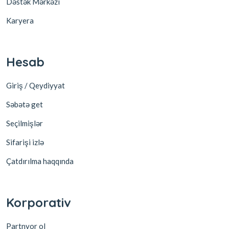
Dəstək Mərkəzi
Karyera
Hesab
Giriş / Qeydiyyat
Səbətə get
Seçilmişlər
Sifarişi izlə
Çatdırılma haqqında
Korporativ
Partnyor ol