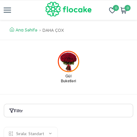
0
0
Ana Səhifə
DAHA ÇOX
Gül
Buketləri
Filtr
Sırala:
Standart