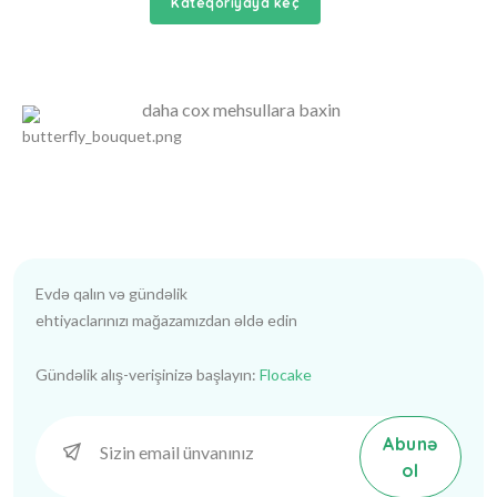
Kateqoriyaya keç
daha cox mehsullara baxin
Evdə qalın və gündəlik
ehtiyaclarınızı mağazamızdan əldə edin
Gündəlik alış-verişinizə başlayın:
Flocake
Abunə
ol