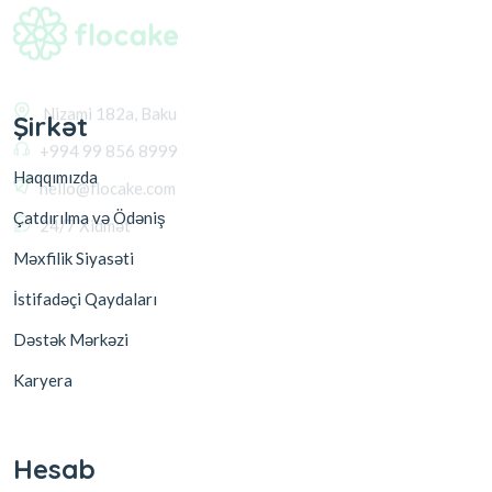
+994 99 856 8999
hello@flocake.com
24/7 Xidmət
Şirkət
Haqqımızda
Çatdırılma və Ödəniş
Məxfilik Siyasəti
İstifadəçi Qaydaları
Dəstək Mərkəzi
Karyera
Hesab