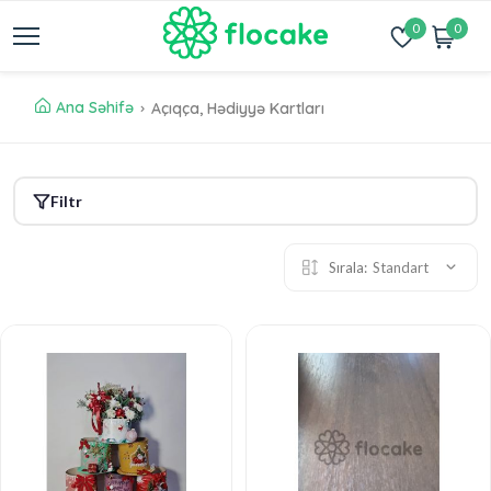
0
0
Ana Səhifə
Açıqça, Hədiyyə Kartları
Filtr
Sırala:
Standart