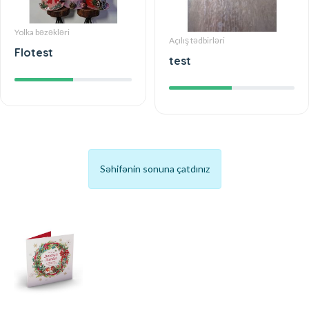
Yolka bəzəkləri
Açılış tədbirləri
Flotest
test
Səhifənin sonuna çatdınız