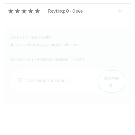
★
★
★
★
★
+
Reytinq: 0 - 0 səs
Evdə qalın və gündəlik
ehtiyaclarınızı mağazamızdan əldə edin
Gündəlik alış-verişinizə başlayın:
Flocake
Abunə
ol