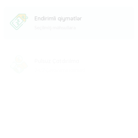
Endirimli qiymətlər
Seçilmiş məhsullara
Pulsuz Çatdırılma
24/7 Çatdırılma xidməti
Günlük endirimlər
Yeni və daimi müştərilərə
Geniş çeşid