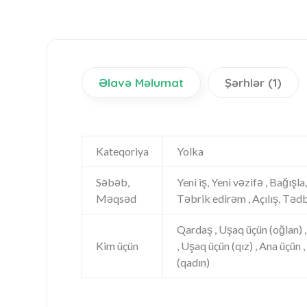
Əlavə Məlumat
Şərhlər (1)
Kateqoriya
Yolka
Səbəb,
Yeni iş, Yeni vəzifə , Bağışla
Məqsəd
Təbrik edirəm , Açılış, Tədb
Qardaş , Uşaq üçün (oğlan) , 
Kim üçün
, Uşaq üçün (qız) , Ana üçün 
(qadın)