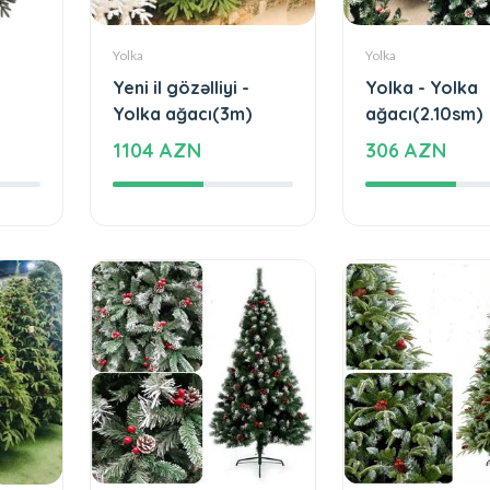
Yolka
Yolka
Yeni il gözəlliyi -
Yolka - Yolka
Yolka ağacı(3m)
ağacı(2.10sm)
1104 AZN
306 AZN