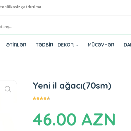
 təhlükəsiz çatdırılma
ƏTİRLƏR
TƏDBİR - DEKOR
MÜCƏVHƏR
DA
Yeni il ağacı(70sm)
46.00 AZN