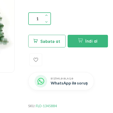
İndi al
Səbətə at
BİZİMLƏ ƏLAQƏ
WhatsApp ilə soruş
SKU:
FLO-1345884