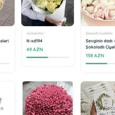
Gül buketləri
Şokaladlı Çiyələklər
sləri
N-xd194
Sevginin dadı 
Şokoladlı Çiyəl
49 AZN
158 AZN