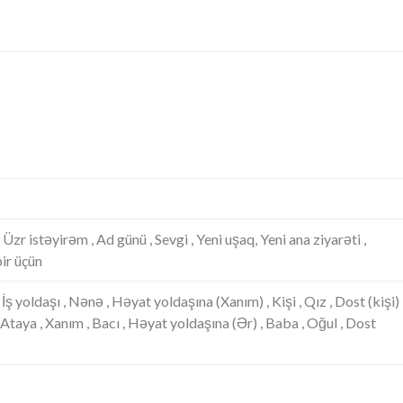
, Üzr istəyirəm , Ad günü , Sevgi , Yeni uşaq, Yeni ana ziyarəti ,
ir üçün
İş yoldaşı , Nənə , Həyat yoldaşına (Xanım) , Kişi , Qız , Dost (kişi)
, Ataya , Xanım , Bacı , Həyat yoldaşına (Ər) , Baba , Oğul , Dost