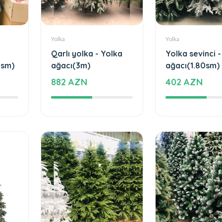
Yolka
Yolka
Qarlı yolka - Yolka
Yolka sevinci 
0sm)
ağacı(3m)
ağacı(1.80sm)
882 AZN
402 AZN