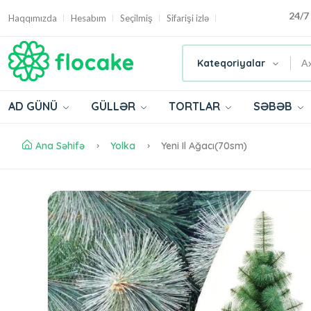
24/7
Haqqımızda
Hesabım
Seçilmiş
Sifarişi izlə
Kateqoriyalar
AD GÜNÜ
GÜLLƏR
TORTLAR
SƏBƏB
Ana Səhifə
Yolka
Yeni Il Ağacı(70sm)