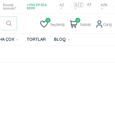
🇦🇿
AZ
AZ
AZN
Kömək
+994 99 856
lazımdır?
8999
0
0
Seçilmiş
Səbət
Giriş
HA ÇOX
TORTLAR
BLOQ