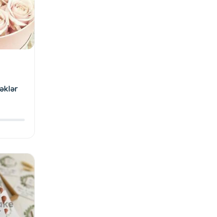
-
əklər