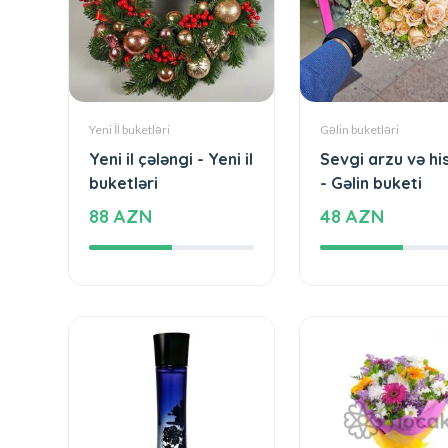
Yeni İl buketləri
Gəlin buketləri
Yeni il çələngi - Yeni il
Sevgi arzu və his
buketləri
- Gəlin buketi
88 AZN
48 AZN