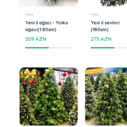
Yolka
Yolka
Yeni il ağacı - Yolka
Yeni il sevinci
ağacı(1.80sm)
(180sm)
209 AZN
275 AZN