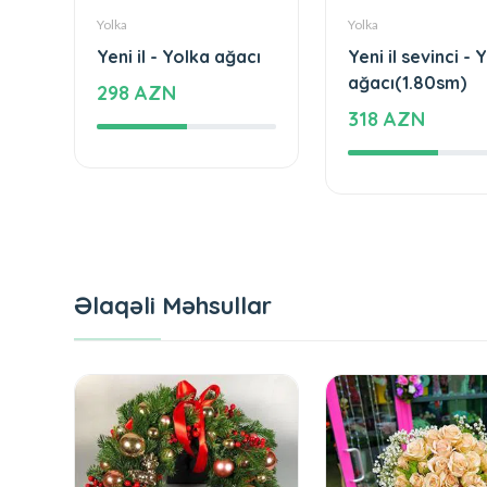
Yolka
Yolka
Yeni il - Yolka ağacı
Yeni il sevinci - 
ağacı(1.80sm)
298 AZN
318 AZN
Əlaqəli Məhsullar