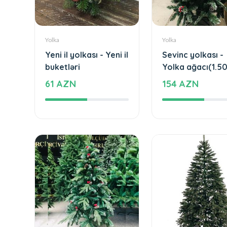
Yolka
Yolka
Yeni il yolkası - Yeni il
Sevinc yolkası -
buketləri
Yolka ağacı(1.5
61 AZN
154 AZN