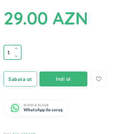
29.00 AZN
İndi al
Səbətə at
BİZİMLƏ ƏLAQƏ
WhatsApp ilə soruş