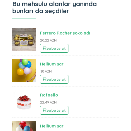
Bu məhsulu alanlar yanında
bunları da seçdilər
Ferrero Rocher şokoladı
20.22 AZN
Səbətə at
Hellium şar
18 AZN
Səbətə at
Rafaello
22.49 AZN
Səbətə at
Hellium şar