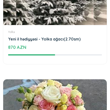
Yolka
Yeni il hədiyyəsi - Yolka ağacı(2.70sm)
870 AZN