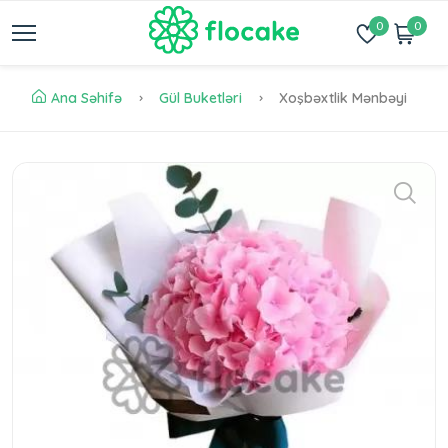
0
0
Ana Səhifə
Gül Buketləri
Xoşbəxtlik Mənbəyi