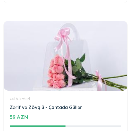
Gül buketləri
Zərif və Zövqlü - Çantada Güllər
59 AZN