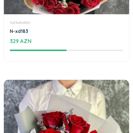
Gül buketləri
N-xd183
329 AZN