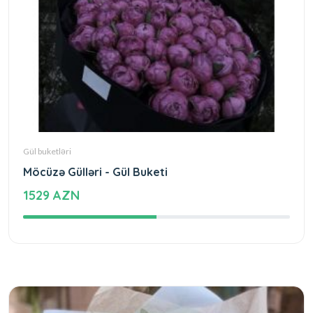
Gül buketləri
Möcüzə Gülləri - Gül Buketi
1529 AZN