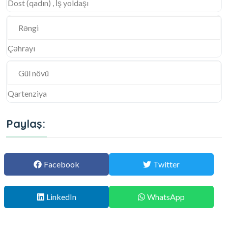
Dost (qadın) , İş yoldaşı
Rəngi
Çəhrayı
Gül növü
Qartenziya
Paylaş:
Facebook
Twitter
LinkedIn
WhatsApp