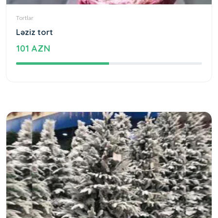
Tortlar
Ləziz tort
101 AZN