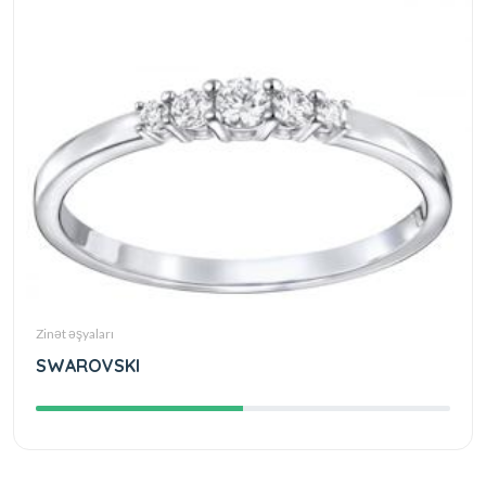
Zinət əşyaları
SWAROVSKI