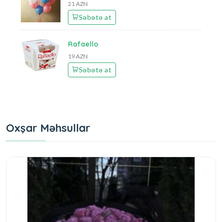
21 AZN
Səbətə at
Rafaello
19 AZN
Səbətə at
Oxşar Məhsullar