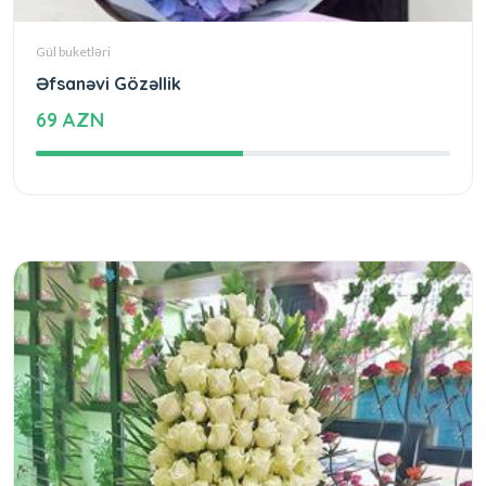
Gül buketləri
Əfsanəvi Gözəllik
69 AZN