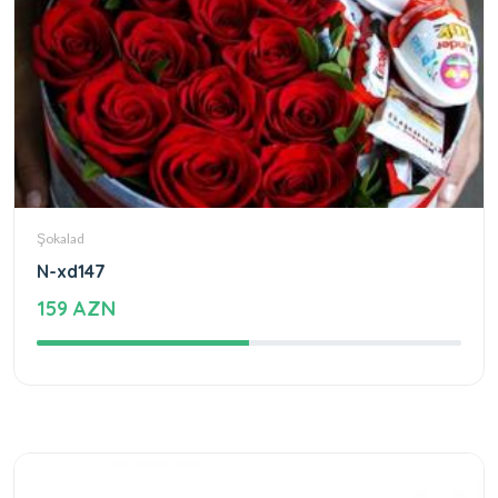
Şokalad
N-xd147
159 AZN