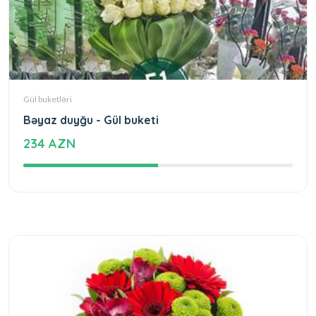
Gül buketləri
Bəyaz duyğu - Gül buketi
234 AZN