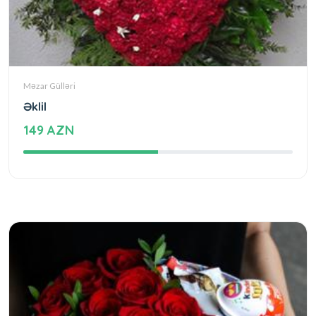
Məzar Gülləri
Əklil
149 AZN