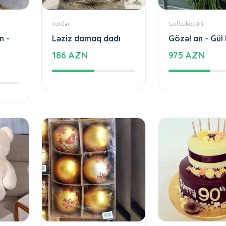
Tortlar
Gül buketləri
n -
Ləziz damaq dadı
Gözəl an - Gül
186 AZN
975 AZN