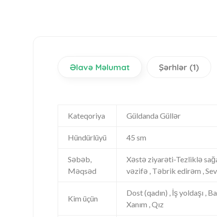
Əlavə Məlumat
Şərhlər (1)
Kateqoriya
Güldanda Güllər
Hündürlüyü
45 sm
Səbəb,
Xəstə ziyarəti-Tezliklə sağal
Məqsəd
vəzifə , Təbrik edirəm , Sev
Dost (qadın) , İş yoldaşı , B
Kim üçün
Xanım , Qız