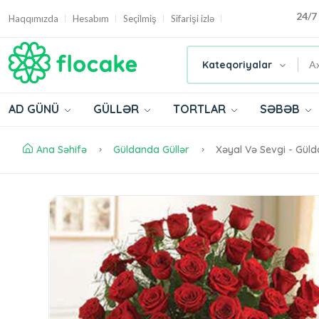
24/7
Haqqımızda
Hesabım
Seçilmiş
Sifarişi izlə
Kateqoriyalar
AD GÜNÜ
GÜLLƏR
TORTLAR
SƏBƏB
Ana Səhifə
Güldanda Güllər
Xəyal Və Sevgi - Güld