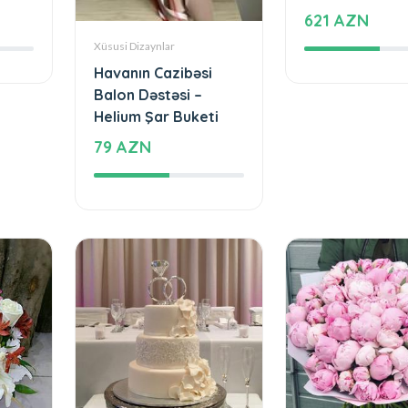
621 AZN
Xüsusi Dizaynlar
Havanın Cazibəsi
Balon Dəstəsi –
Helium Şar Buketi
79 AZN