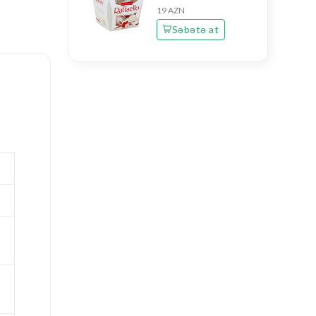
19 AZN
Səbətə at