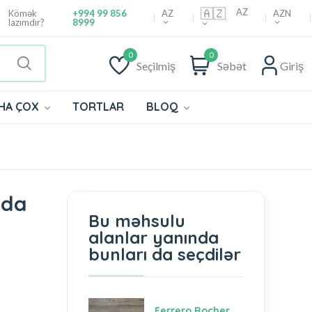
🇦🇿
AZ
AZ
AZN
Kömək
+994 99 856
lazımdır?
8999
0
0
Seçilmiş
Səbət
Giriş
HA ÇOX
TORTLAR
BLOQ
nda
Bu məhsulu
alanlar yanında
bunları da seçdilər
Ferrero Rocher