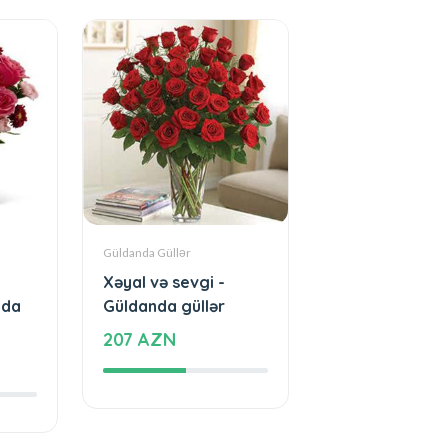
Güldanda Güllər
Xəyal və sevgi -
nda
Güldanda güllər
207 AZN