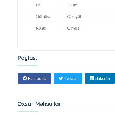
Eni
35 sm
Gül növü
Qızılgül
Rəngi
Qırmızı
Paylaş:
Facebook
Twitter
LinkedIn
Oxşar Məhsullar