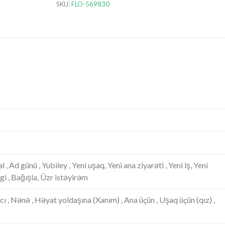
SKU:
FLO-569830
 , Ad günü , Yubiley , Yeni uşaq, Yeni ana ziyarəti , Yeni iş, Yeni
gi , Bağışla, Üzr istəyirəm
acı , Nənə , Həyat yoldaşına (Xanım) , Ana üçün , Uşaq üçün (qız) ,