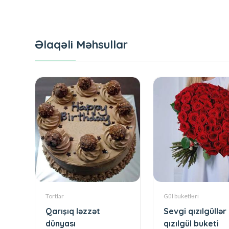
Əlaqəli Məhsullar
Tortlar
Gül buketləri
Qarışıq ləzzət
Sevgi qızılgüllər 
dünyası
qızılgül buketi