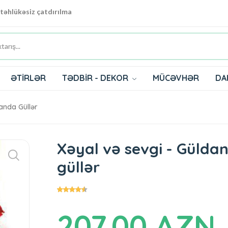
 təhlükəsiz çatdırılma
ƏTİRLƏR
TƏDBİR - DEKOR
MÜCƏVHƏR
DA
anda Güllər
Xəyal və sevgi - Gülda
güllər
207.00 AZN