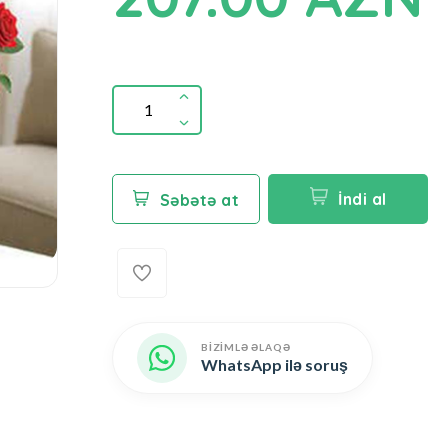
İndi al
Səbətə at
BİZİMLƏ ƏLAQƏ
WhatsApp ilə soruş