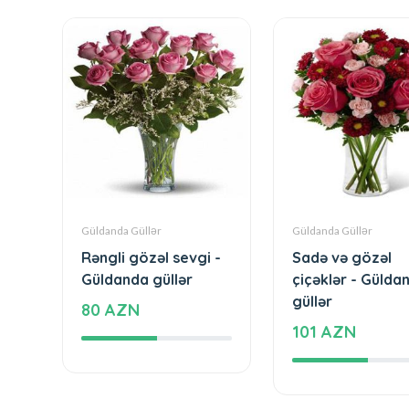
Güldanda Güllər
Güldanda Güllər
Rəngli gözəl sevgi -
Sadə və gözəl
Güldanda güllər
çiçəklər - Gülda
güllər
80 AZN
101 AZN