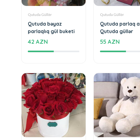
Qutuda Güllər
Qutuda Güllər
Qutuda bəyaz
Qutuda parlaq a
parlaqlıq gül buketi
Qutuda güllər
42 AZN
55 AZN