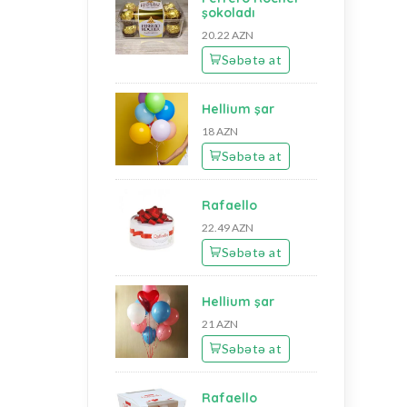
şokoladı
20.22 AZN
Səbətə at
Hellium şar
18 AZN
Səbətə at
Rafaello
22.49 AZN
Səbətə at
Hellium şar
21 AZN
Səbətə at
Rafaello