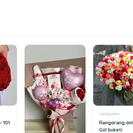
Gül buketləri
- 101
Rəngarəng anl
Gül buketi