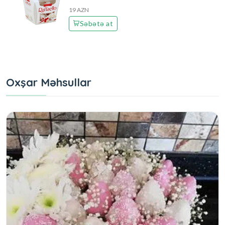
19 AZN
Səbətə at
Oxşar Məhsullar