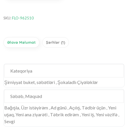
SKU:
FLO-962510
Əlavə Məlumat
Şərhlər (1)
Kateqoriya
Şirniyyat buket, səbətləri , Şokaladlı Çiyələklər
Səbəb, Məqsəd
Bağışla, Üzr istəyirəm , Ad günü , Açılış, Tədbir üçün , Yeni
uşaq, Yeni ana ziyarəti , Təbrik edirəm , Yeni iş, Yeni vəzifə ,
Sevgi