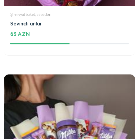
Şirniyyat buket, səbətləri
Sevincli anlar
63 AZN