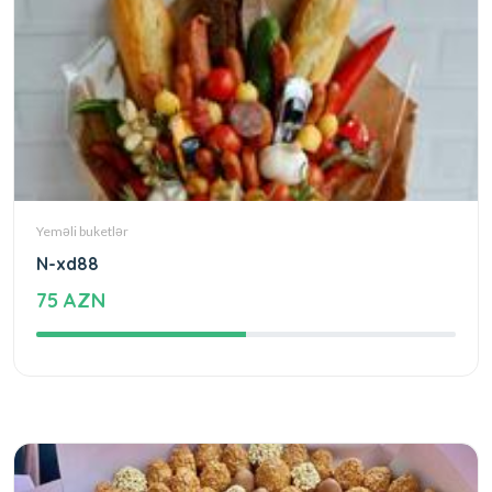
Yeməli buketlər
N-xd88
75 AZN