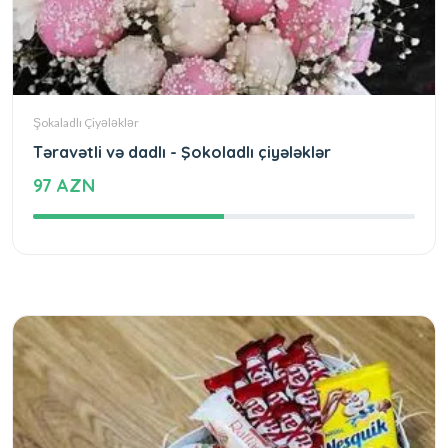
Şokaladlı Çiyələklər
Təravətli və dadlı - Şokoladlı çiyələklər
97 AZN