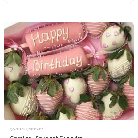
Şokaladlı Çiyələklər