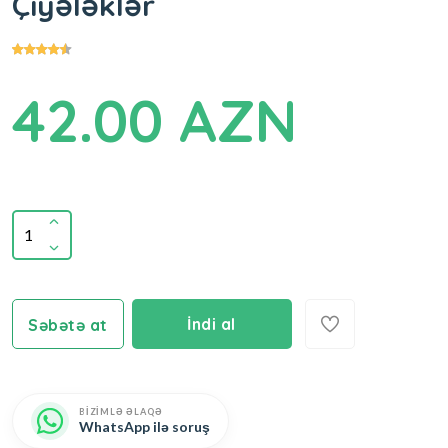
Çiyələklər
42.00 AZN
İndi al
Səbətə at
BİZİMLƏ ƏLAQƏ
WhatsApp ilə soruş