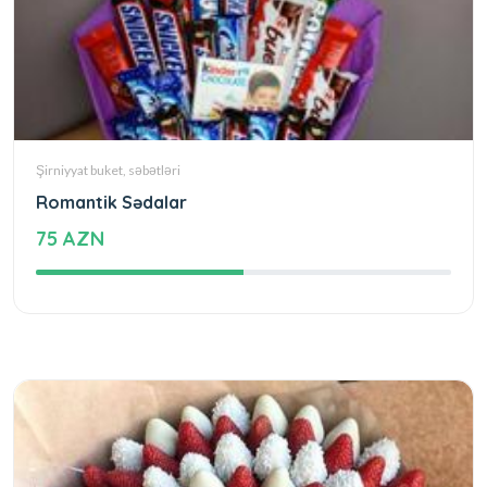
Şirniyyat buket, səbətləri
Romantik Sədalar
75 AZN