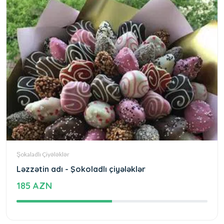
Şokaladlı Çiyələklər
Ləzzətin adı - Şokoladlı çiyələklər
185 AZN