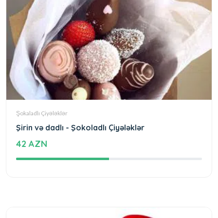
Şokaladlı Çiyələklər
Şirin və dadlı - Şokoladlı Çiyələklər
42 AZN