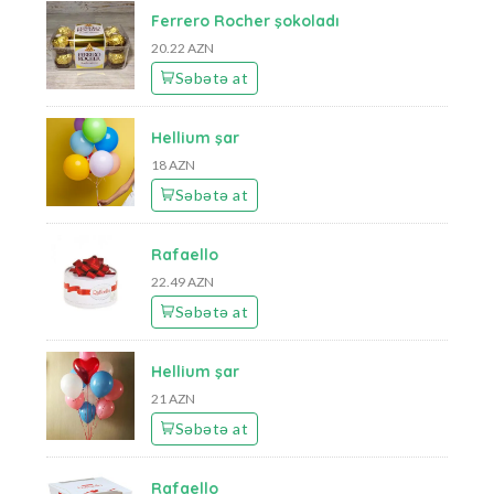
Ferrero Rocher şokoladı
20.22 AZN
Səbətə at
Hellium şar
18 AZN
Səbətə at
Rafaello
22.49 AZN
Səbətə at
Hellium şar
21 AZN
Səbətə at
Rafaello