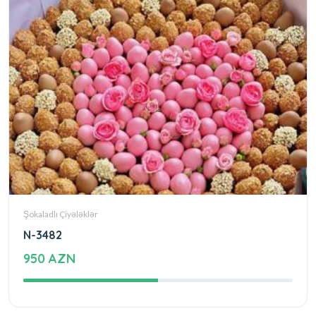
Şokaladlı Çiyələklər
N-3482
950 AZN