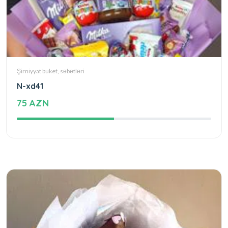
Şirniyyat buket, səbətləri
N-xd41
75 AZN