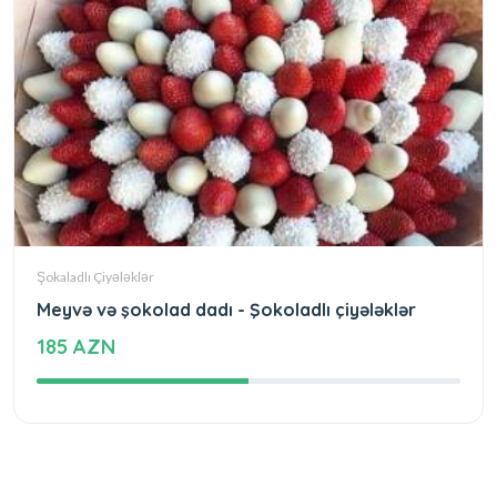
Şokaladlı Çiyələklər
Meyvə və şokolad dadı - Şokoladlı çiyələklər
185 AZN