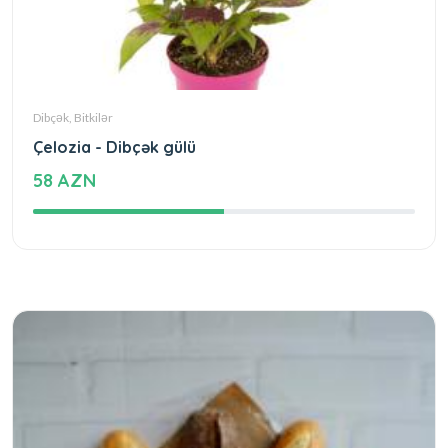
Dibçək, Bitkilər
Çelozia - Dibçək gülü
58 AZN