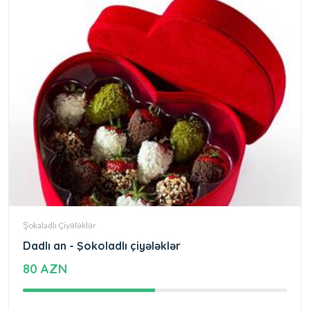
Şokaladlı Çiyələklər
Dadlı an - Şokoladlı çiyələklər
80 AZN