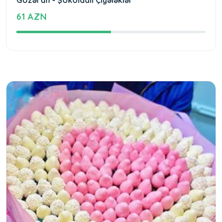
Gözəl an - Şokoladlı Çiyələklər
61 AZN