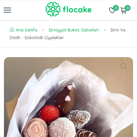
0
0
Ana Səhifə
Şirniyyat Buket, Səbətləri
Şirin Və
Dadlı - Şokoladlı Çiyələklər