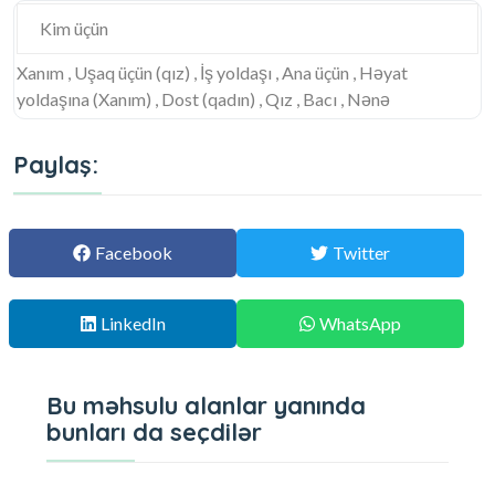
Kim üçün
Xanım , Uşaq üçün (qız) , İş yoldaşı , Ana üçün , Həyat
yoldaşına (Xanım) , Dost (qadın) , Qız , Bacı , Nənə
Paylaş:
Facebook
Twitter
LinkedIn
WhatsApp
Bu məhsulu alanlar yanında
bunları da seçdilər