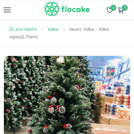
0
0
Ana Səhifə
Yolka
Sevinc Yolka - Yolka
Ağacı(2.70sm)