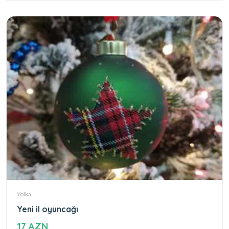
Yolka
Yeni il oyuncağı
17 AZN