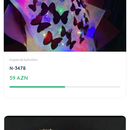
Kəpənək buketləri
N-3478
59 AZN