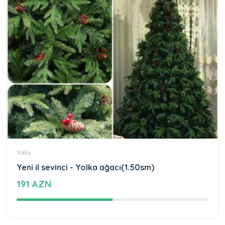
Yolka
Yeni il sevinci - Yolka ağacı(1.50sm)
191 AZN