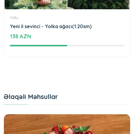
Yolka
Yeni il sevinci - Yolka ağacı(1.20sm)
138 AZN
Əlaqəli Məhsullar