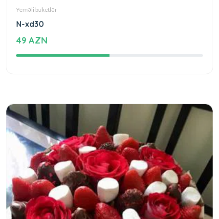
Yeməli buketlər
N-xd30
49 AZN