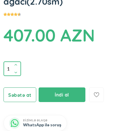
ağacı(2.70sm)
407.00 AZN
İndi al
Səbətə at
BİZİMLƏ ƏLAQƏ
WhatsApp ilə soruş