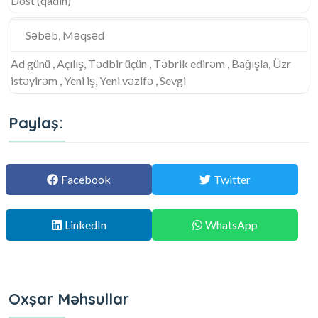
Dost (qadın)
Səbəb, Məqsəd
Ad günü , Açılış, Tədbir üçün , Təbrik edirəm , Bağışla, Üzr
istəyirəm , Yeni iş, Yeni vəzifə , Sevgi
Paylaş:
Facebook
Twitter
LinkedIn
WhatsApp
Oxşar Məhsullar