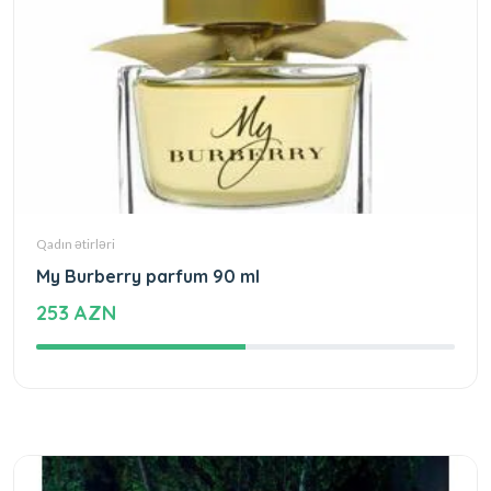
Qadın ətirləri
My Burberry parfum 90 ml
253 AZN