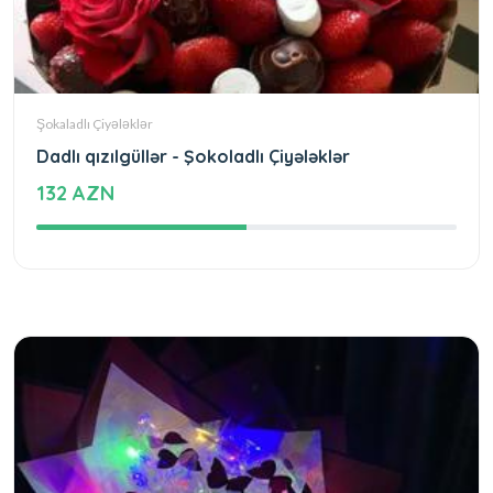
Şokaladlı Çiyələklər
Dadlı qızılgüllər - Şokoladlı Çiyələklər
132 AZN