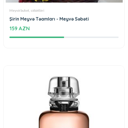
Meyvə buket, səbətləri
Şirin Meyvə Təamları - Meyvə Səbəti
159 AZN