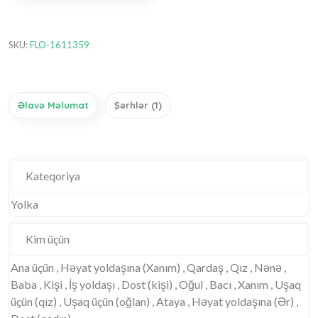
SKU:
FLO-1611359
Əlavə Məlumat
Şərhlər (1)
Kateqoriya
Yolka
Kim üçün
Ana üçün , Həyat yoldaşına (Xanım) , Qardaş , Qız , Nənə ,
Baba , Kişi , İş yoldaşı , Dost (kişi) , Oğul , Bacı , Xanım , Uşaq
üçün (qız) , Uşaq üçün (oğlan) , Ataya , Həyat yoldaşına (Ər) ,