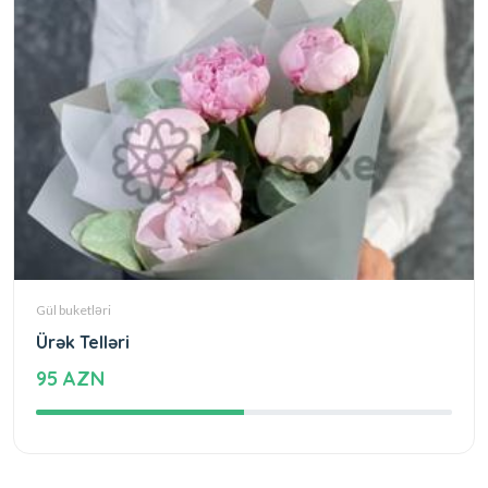
Gül buketləri
Ürək Telləri
95 AZN