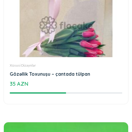
Xüsusi Dizaynlar
Gözəllik Toxunuşu – çantada tülpan
35 AZN