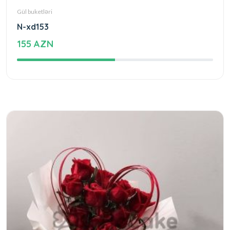
Gül buketləri
N-xd153
155 AZN