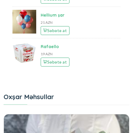
Hellium şar
21 AZN
Səbətə at
Rafaello
19 AZN
Səbətə at
Oxşar Məhsullar