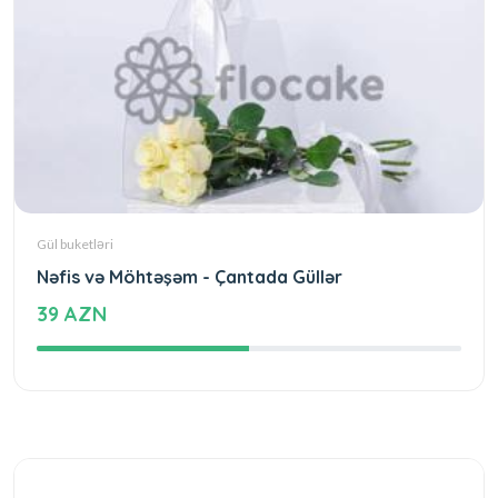
Gül buketləri
Nəfis və Möhtəşəm - Çantada Güllər
39 AZN