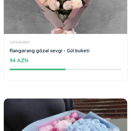
Gül buketləri
Rəngarəng gözəl sevgi - Gül buketi
94 AZN