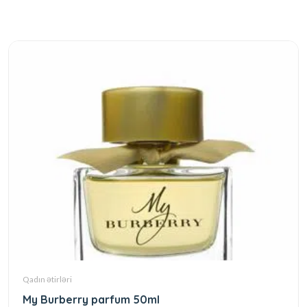
Qadın ətirləri
My Burberry parfum 50ml