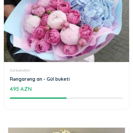
Gül buketləri
Rəngarəng an - Gül buketi
495 AZN