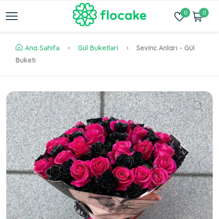
0
0
Ana Səhifə
Gül Buketləri
Sevinc Anları - Gül
Buketi