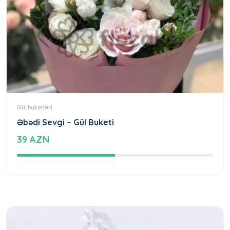
Gül buketləri
Əbədi Sevgi – Gül Buketi
39 AZN