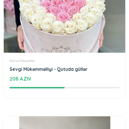
Xüsusi Dizaynlar
Sevgi Mükəmməlliyi - Qutuda güllər
208 AZN