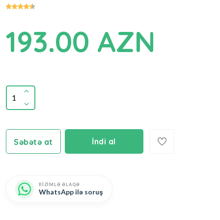
193.00 AZN
İndi al
Səbətə at
BİZİMLƏ ƏLAQƏ
WhatsApp ilə soruş