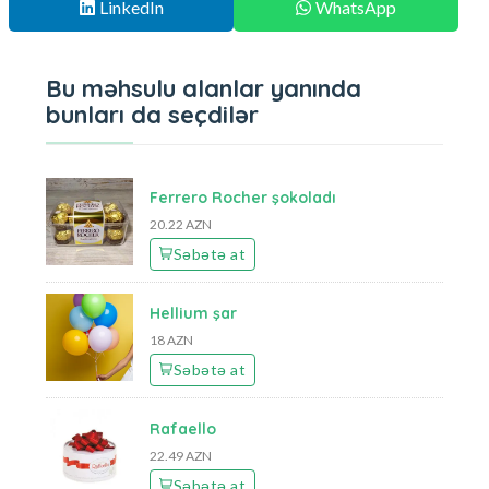
LinkedIn
WhatsApp
Bu məhsulu alanlar yanında
bunları da seçdilər
Ferrero Rocher şokoladı
20.22 AZN
Səbətə at
Hellium şar
18 AZN
Səbətə at
Rafaello
22.49 AZN
Səbətə at