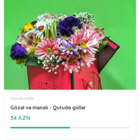
Qutuda Güllər
Gözəl və mənalı - Qutuda güllər
34 AZN