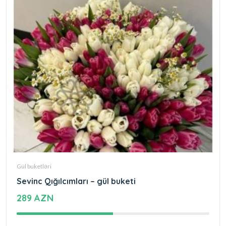
Gül buketləri
Sevinc Qığılcımları – gül buketi
289 AZN