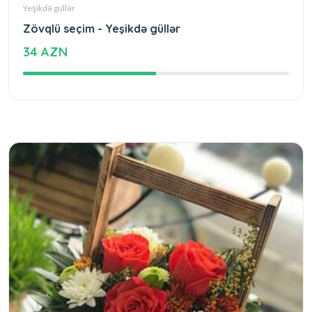
Yeşikdə güllər
Zövqlü seçim - Yeşikdə güllər
34 AZN