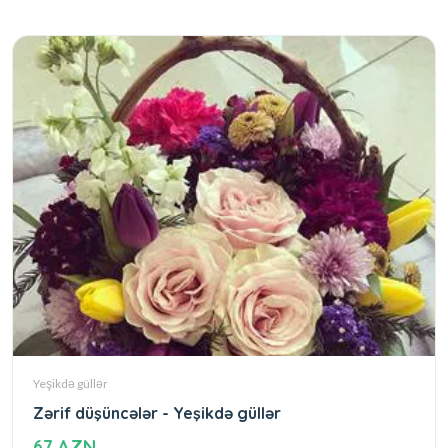
Yeşikdə güllər
Zərif düşüncələr - Yeşikdə güllər
67 AZN