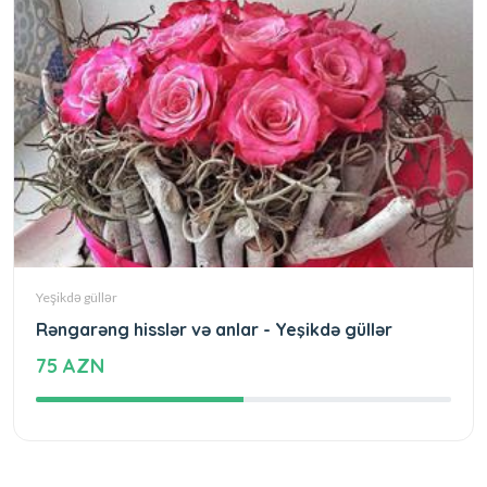
Yeşikdə güllər
Rəngarəng hisslər və anlar - Yeşikdə güllər
75 AZN