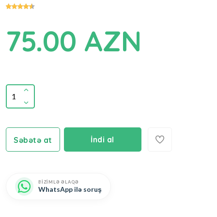
75.00 AZN
İndi al
Səbətə at
BİZİMLƏ ƏLAQƏ
WhatsApp ilə soruş