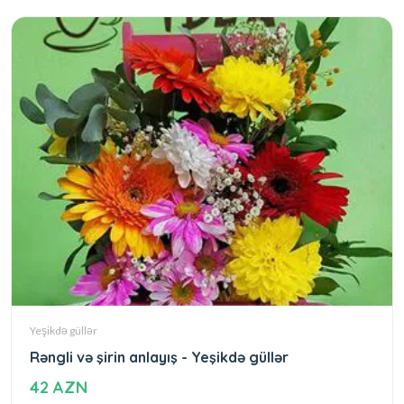
Yeşikdə güllər
Rəngli və şirin anlayış - Yeşikdə güllər
42 AZN