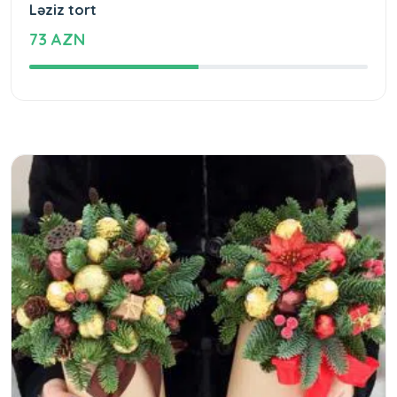
Ləziz tort
73 AZN