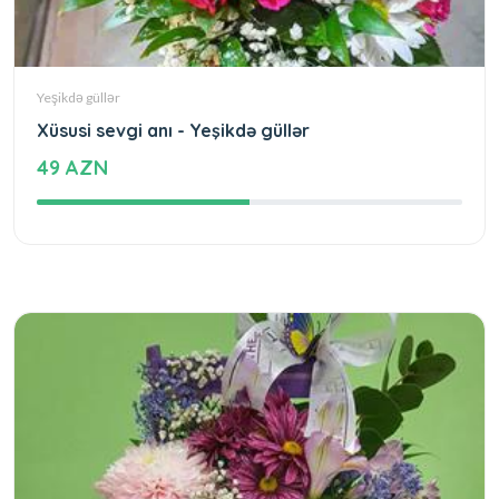
Yeşikdə güllər
Xüsusi sevgi anı - Yeşikdə güllər
49 AZN