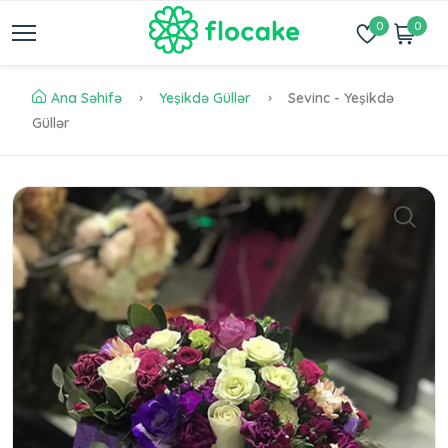
0
0
Ana Səhifə
Yeşikdə Güllər
Sevinc - Yeşikdə
Güllər