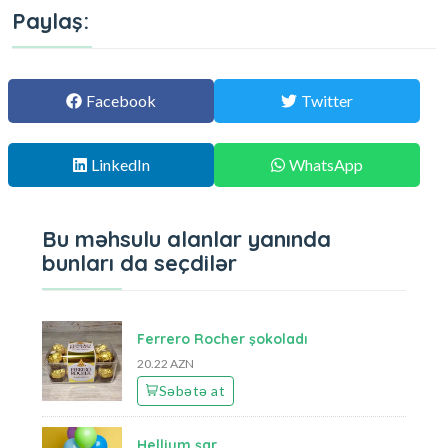
Paylaş:
Facebook
Twitter
LinkedIn
WhatsApp
Bu məhsulu alanlar yanında
bunları da seçdilər
Ferrero Rocher şokoladı
20.22 AZN
Səbətə at
Hellium şar