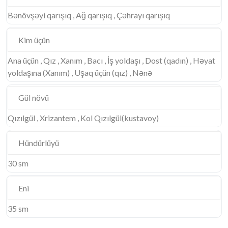
Bənövşəyi qarışıq , Ağ qarışıq , Çəhrayı qarışıq
Kim üçün
Ana üçün , Qız , Xanım , Bacı , İş yoldaşı , Dost (qadın) , Həyat
yoldaşına (Xanım) , Uşaq üçün (qız) , Nənə
Gül növü
Qızılgül , Xrizantem , Kol Qızılgül(kustavoy)
Hündürlüyü
30 sm
Eni
35 sm