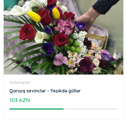
Yeşikdə güllər
Qarışıq sevinclər - Yeşikdə güllər
103 AZN