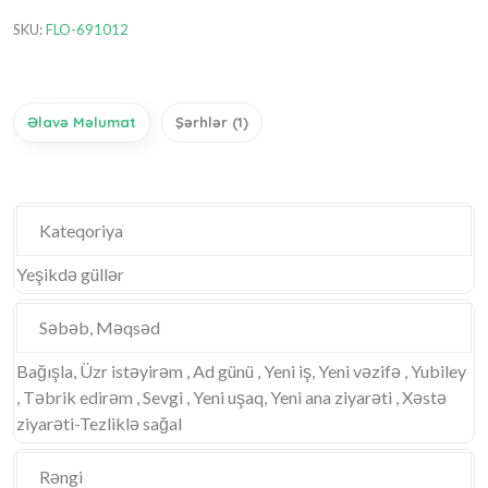
SKU:
FLO-691012
Əlavə Məlumat
Şərhlər (1)
Kateqoriya
Yeşikdə güllər
Səbəb, Məqsəd
Bağışla, Üzr istəyirəm , Ad günü , Yeni iş, Yeni vəzifə , Yubiley
, Təbrik edirəm , Sevgi , Yeni uşaq, Yeni ana ziyarəti , Xəstə
ziyarəti-Tezliklə sağal
Rəngi