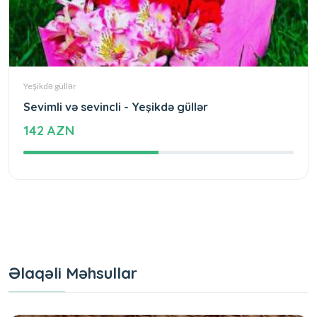
Yeşikdə güllər
Sevimli və sevincli - Yeşikdə güllər
142 AZN
Əlaqəli Məhsullar