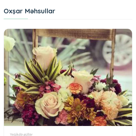
Oxşar Məhsullar
Yeşikdə güllər