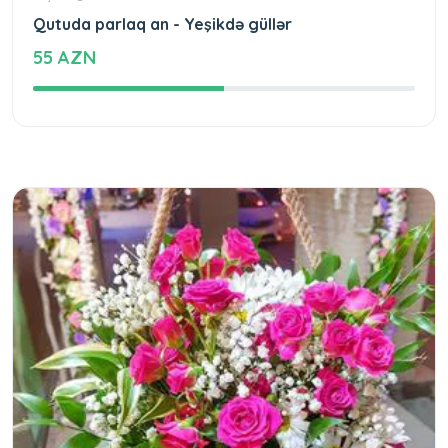
Qutuda parlaq an - Yeşikdə güllər
55 AZN