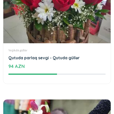
Yeşikdə güllər
Qutuda parlaq sevgi - Qutuda güllər
94 AZN