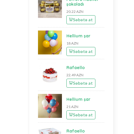
şokoladı
20.22 AZN
Səbətə at
Hellium şar
18 AZN
Səbətə at
Rafaello
22.49 AZN
Səbətə at
Hellium şar
21 AZN
Səbətə at
Rafaello