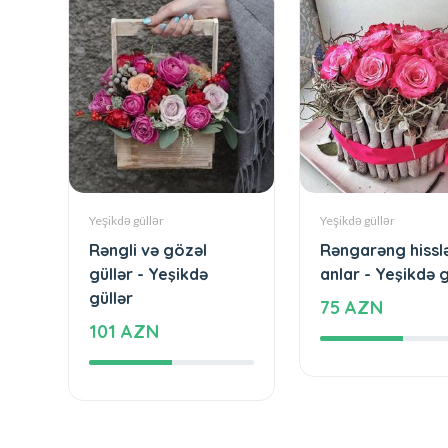
Yeşikdə güllər
Yeşikdə güllər
Rəngli və gözəl
Rəngarəng hissl
güllər - Yeşikdə
anlar - Yeşikdə g
güllər
75 AZN
101 AZN