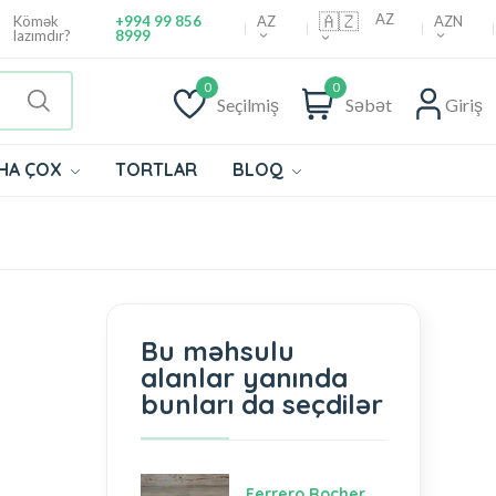
🇦🇿
AZ
AZ
AZN
Kömək
+994 99 856
lazımdır?
8999
0
0
Seçilmiş
Səbət
Giriş
HA ÇOX
TORTLAR
BLOQ
Bu məhsulu
alanlar yanında
bunları da seçdilər
Ferrero Rocher