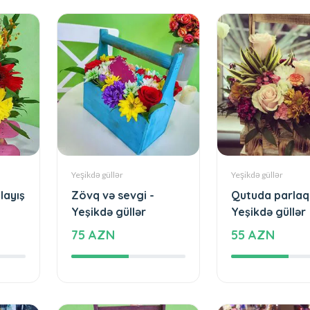
Yeşikdə güllər
Yeşikdə güllər
nlayış
Zövq və sevgi -
Qutuda parlaq
Yeşikdə güllər
Yeşikdə güllər
75 AZN
55 AZN