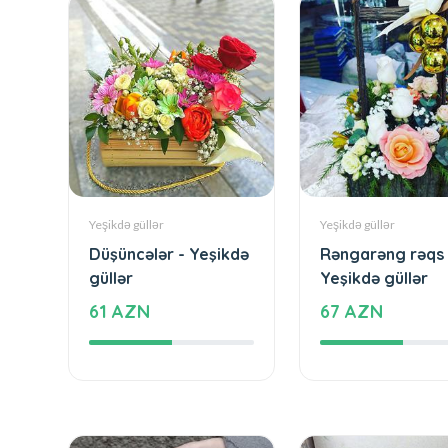
Yeşikdə güllər
Yeşikdə güllər
Düşüncələr - Yeşikdə
Rəngarəng rəqs 
güllər
Yeşikdə güllər
61 AZN
67 AZN