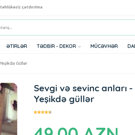
 təhlükəsiz çatdırılma
ƏTİRLƏR
TƏDBİR - DEKOR
MÜCƏVHƏR
DA
Yeşikdə Güllər
Sevgi və sevinc anları -
Yeşikdə güllər
49.00 AZN