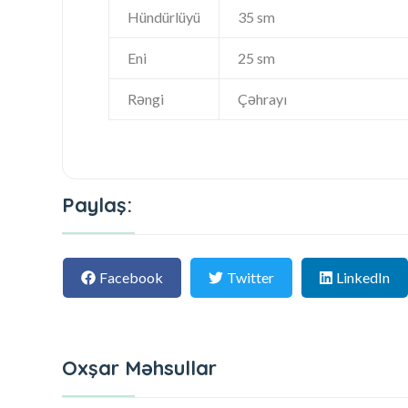
Hündürlüyü
35 sm
Eni
25 sm
Rəngi
Çəhrayı
Paylaş:
Facebook
Twitter
LinkedIn
Oxşar Məhsullar