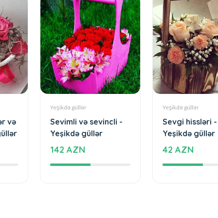
Yeşikdə güllər
Yeşikdə güllər
ər və
Sevimli və sevincli -
Sevgi hissləri -
üllər
Yeşikdə güllər
Yeşikdə güllər
142 AZN
42 AZN