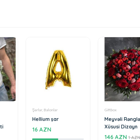
Şarlar, Balonlar
Giftbox
Hellium şar
Meyvəli Rənglə
ti
Xüsusi Dizayn
16 AZN
146 AZN
1 AZ