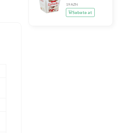
19 AZN
Səbətə at