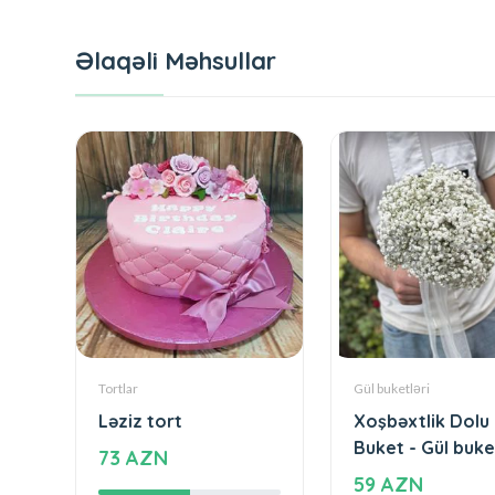
Əlaqəli Məhsullar
Tortlar
Gül buketləri
Ləziz tort
Xoşbəxtlik Dolu
Buket - Gül buke
73 AZN
59 AZN