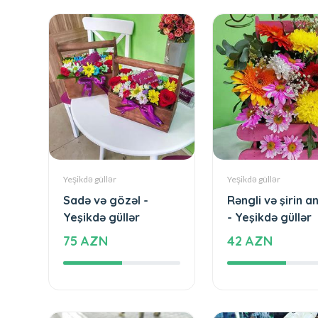
Yeşikdə güllər
Yeşikdə güllər
Sadə və gözəl -
Rəngli və şirin a
Yeşikdə güllər
- Yeşikdə güllər
75 AZN
42 AZN