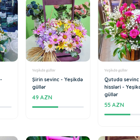
Yeşikdə güllər
Yeşikdə güllər
-
Şirin sevinc - Yeşikdə
Qutuda sevinc
güllər
hissləri - Yeşik
güllər
49 AZN
55 AZN