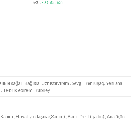
SKU:
FLO-853638
iklə sağal , Bağışla, Üzr istəyirəm , Sevgi , Yeni uşaq, Yeni ana
fə , Təbrik edirəm , Yubiley
, Xanım , Həyat yoldaşına (Xanım) , Bacı , Dost (qadın) , Ana üçün ,