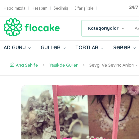
24/7
Haqqımızda
Hesabım
Seçilmiş
Sifarişi izlə
Kateqoriyalar
AD GÜNÜ
GÜLLƏR
TORTLAR
SƏBƏB
Ana Səhifə
Yeşikdə Güllər
Sevgi Və Sevinc Anları - 