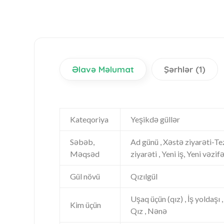
Əlavə Məlumat
Şərhlər (1)
Kateqoriya
Yeşikdə güllər
Səbəb,
Ad günü , Xəstə ziyarəti-Tezl
Məqsəd
ziyarəti , Yeni iş, Yeni vəzi
Gül növü
Qızılgül
Uşaq üçün (qız) , İş yoldaşı 
Kim üçün
Qız , Nənə