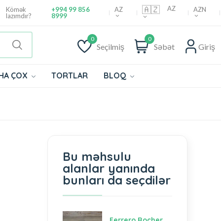
🇦🇿
AZ
AZ
AZN
Kömək
+994 99 856
lazımdır?
8999
0
0
Seçilmiş
Səbət
Giriş
HA ÇOX
TORTLAR
BLOQ
Bu məhsulu
alanlar yanında
bunları da seçdilər
Ferrero Rocher