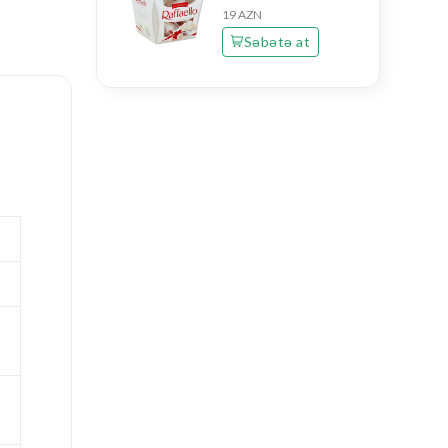
19 AZN
Səbətə at