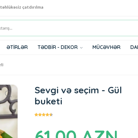
 təhlükəsiz çatdırılma
ƏTİRLƏR
TƏDBİR - DEKOR
MÜCƏVHƏR
DA
ti
Sevgi və seçim - Gül
buketi
61.00 AZN