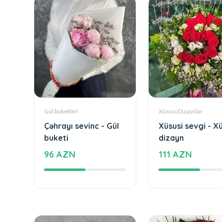
Gül buketləri
Xüsusi Dizaynlar
Çəhrayı sevinc - Gül
Xüsusi sevgi - X
buketi
dizayn
96 AZN
111 AZN