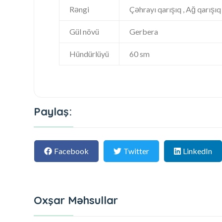
Rəngi
Çəhrayı qarışıq , Ağ qarışıq 
Gül növü
Gerbera
Hündürlüyü
60 sm
Paylaş:
Facebook
Twitter
LinkedIn
Oxşar Məhsullar