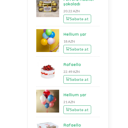
şokoladı
20.22 AZN
Səbətə at
Hellium şar
18 AZN
Səbətə at
Rafaello
22.49 AZN
Səbətə at
Hellium şar
21 AZN
Səbətə at
Rafaello