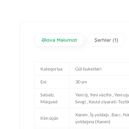
Əlavə Məlumat
Şərhlər (1)
Kateqoriya
Gül buketləri
Eni
30 sm
Səbəb,
Yeni iş, Yeni vəzifə , Yeni u
Məqsəd
Sevgi , Xəstə ziyarəti-Tezli
Xanım , İş yoldaşı , Bacı , N
Kim üçün
yoldaşına (Xanım)