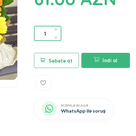
İndi al
Səbətə at
BİZİMLƏ ƏLAQƏ
WhatsApp ilə soruş