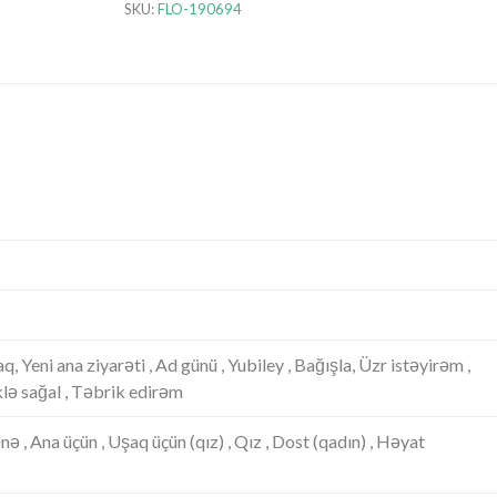
SKU:
FLO-190694
şaq, Yeni ana ziyarəti , Ad günü , Yubiley , Bağışla, Üzr istəyirəm ,
klə sağal , Təbrik edirəm
ənə , Ana üçün , Uşaq üçün (qız) , Qız , Dost (qadın) , Həyat