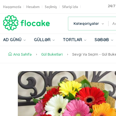
24/7
Haqqımızda
Hesabım
Seçilmiş
Sifarişi izlə
Kateqoriyalar
AD GÜNÜ
GÜLLƏR
TORTLAR
SƏBƏB
Ana Səhifə
Gül Buketləri
Sevgi Və Seçim - Gül Buke