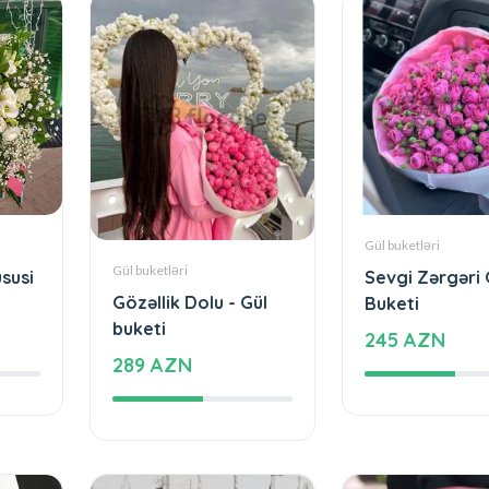
Gül buketləri
Gül buketləri
üsusi
Sevgi Zərgəri 
Gözəllik Dolu - Gül
Buketi
buketi
245 AZN
289 AZN