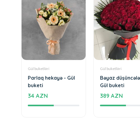
Gül buketləri
Gül buketləri
Parlaq hekayə - Gül
Bəyaz düşüncələ
buketi
Gül buketi
34 AZN
389 AZN