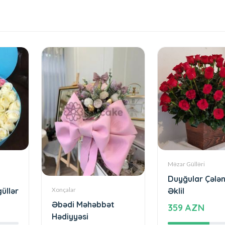
Məzar Gülləri
Duyğular Çələn
üllər
Əklil
Xonçalar
Əbədi Məhəbbət
359 AZN
Hədiyyəsi