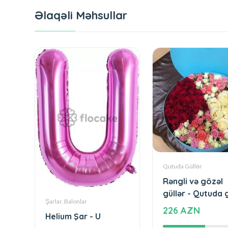
Əlaqəli Məhsullar
Qutuda Güllər
Rəngli və gözəl
güllər - Qutuda g
Şarlar, Balonlar
226 AZN
Helium Şar - U