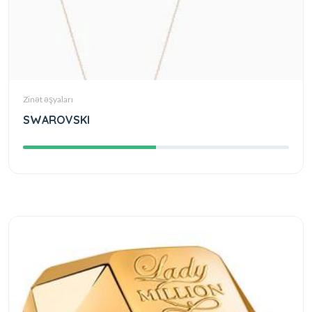
Zinət əşyaları
SWAROVSKI