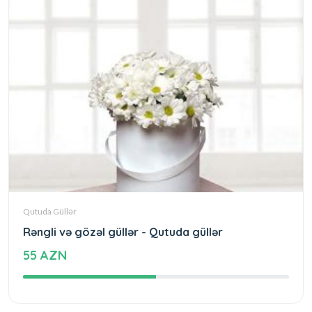
Qutuda Güllər
Rəngli və gözəl güllər - Qutuda güllər
55 AZN