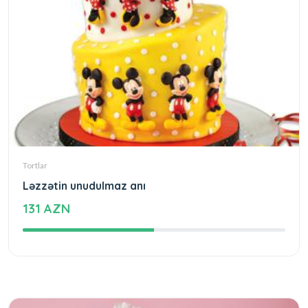
Tortlar
Ləzzətin unudulmaz anı
131 AZN