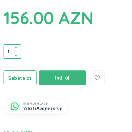
156.00 AZN
İndi al
Səbətə at
BİZİMLƏ ƏLAQƏ
WhatsApp ilə soruş