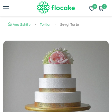
0
0
Ana Səhifə
Tortlar
Sevgi Tortu