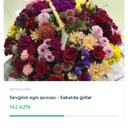
Səbətdə güllər
Sevginin eyni qoxusu - Səbətdə güllər
142 AZN