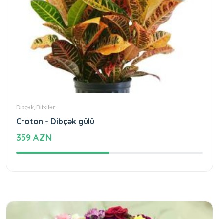
Dibçək, Bitkilər
Croton - Dibçək gülü
359 AZN