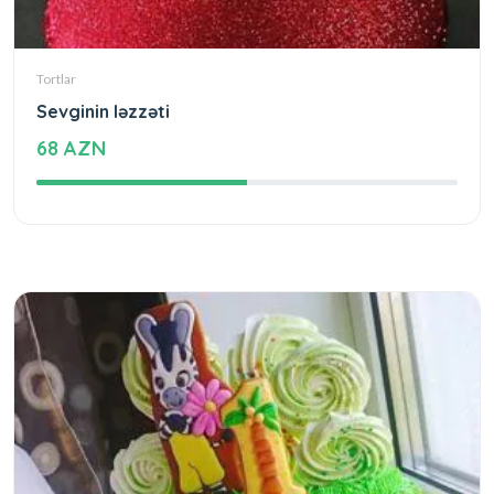
Tortlar
Sevginin ləzzəti
68 AZN