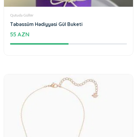
Qutuda Güllər
Təbəssüm Hədiyyəsi Gül Buketi
55 AZN