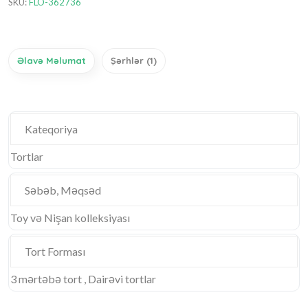
SKU:
FLO-362736
Əlavə Məlumat
Şərhlər (1)
Kateqoriya
Tortlar
Səbəb, Məqsəd
Toy və Nişan kolleksiyası
Tort Forması
3 mərtəbə tort , Dairəvi tortlar