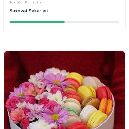
Toy Nişan Konfetləri
Səxavət Şəkərləri