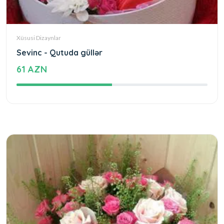
Xüsusi Dizaynlar
Sevinc - Qutuda güllər
61 AZN