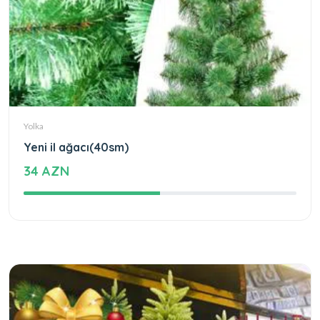
Yolka
Yeni il ağacı(40sm)
34 AZN