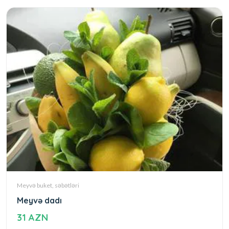
Meyvə buket, səbətləri
Meyvə dadı
31 AZN