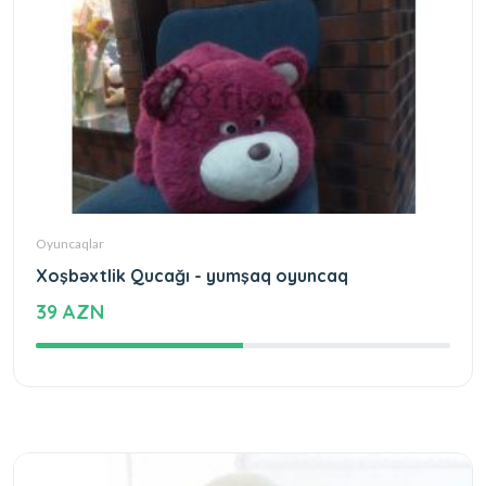
Oyuncaqlar
Xoşbəxtlik Qucağı - yumşaq oyuncaq
39 AZN