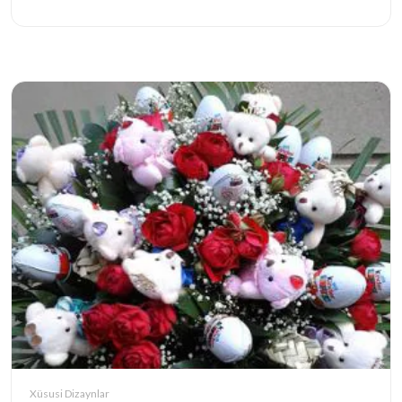
Xüsusi Dizaynlar