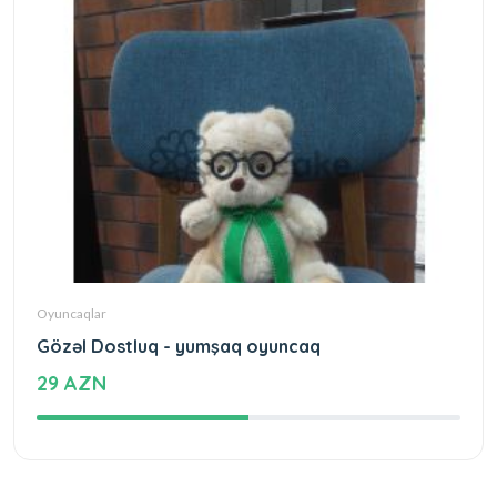
Oyuncaqlar
Gözəl Dostluq - yumşaq oyuncaq
29 AZN