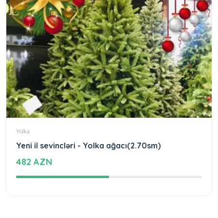
Yolka
Yeni il sevincləri - Yolka ağacı(2.70sm)
482 AZN