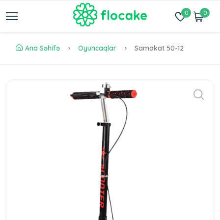
0
0
Ana Səhifə
Oyuncaqlar
Samakat 50-12