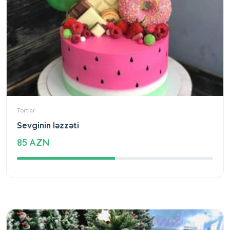
Tortlar
Sevginin ləzzəti
85 AZN