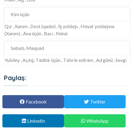
Kim üçün
Qız , Xanım , Dost (qadın) , İş yoldaşı , Həyat yoldaşına
(Xanım) , Ana üçün , Bacı , Nənə
Səbəb, Məqsəd
Yubiley , Açılış, Tədbir üçün , Təbrik edirəm , Ad günü , Sevgi
Paylaş:
Facebook
Twitter
LinkedIn
WhatsApp