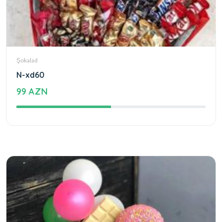
Şokalad
N-xd60
99 AZN