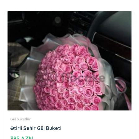
Gül buketləri
Ətirli Sehir Gül Buketi
395 AZN