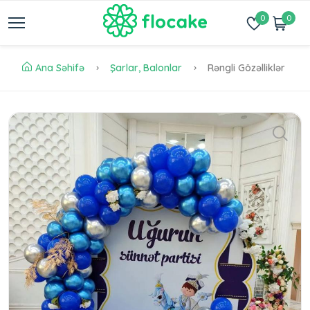
0
0
Ana Səhifə
Şarlar, Balonlar
Rəngli Gözəlliklər