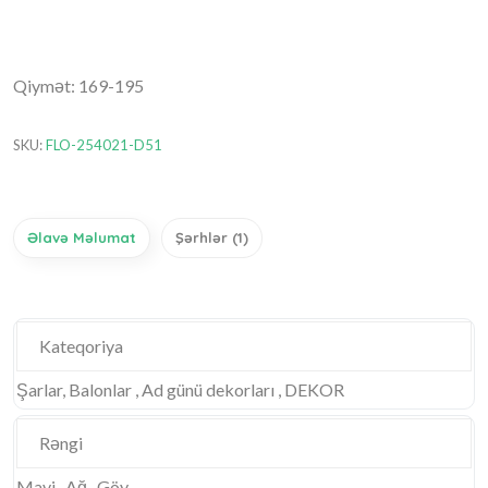
Qiymət: 169-195
SKU:
FLO-254021-D51
Əlavə Məlumat
Şərhlər (1)
Kateqoriya
Şarlar, Balonlar , Ad günü dekorları , DEKOR
Rəngi
Mavi , Ağ , Göy