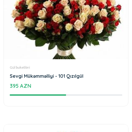
Gül buketləri
Sevgi Mükəmməlliyi - 101 Qızılgül
395 AZN