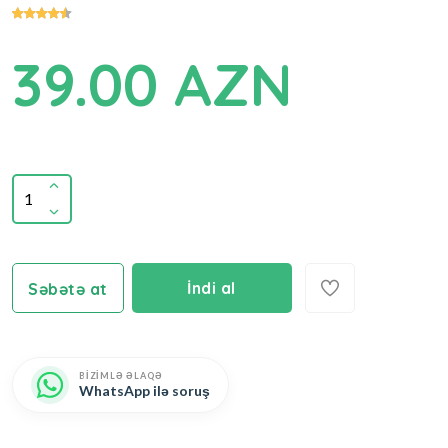
39.00 AZN
İndi al
Səbətə at
BİZİMLƏ ƏLAQƏ
WhatsApp ilə soruş