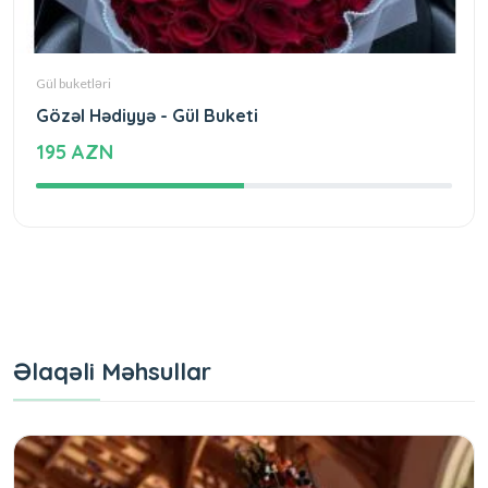
Gül buketləri
Gözəl Hədiyyə - Gül Buketi
195 AZN
Əlaqəli Məhsullar