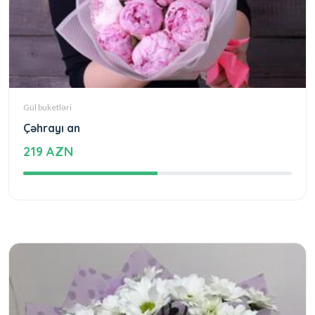
Gül buketləri
Çəhrayı an
219 AZN