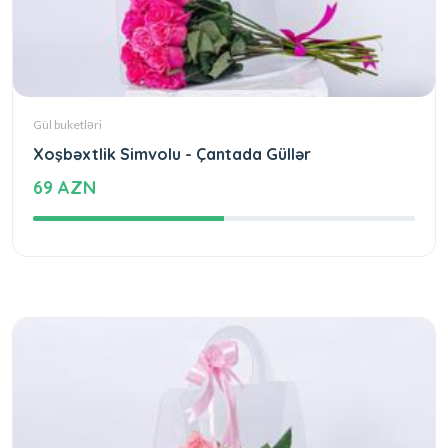
Gül buketləri
Xoşbəxtlik Simvolu - Çantada Güllər
69 AZN