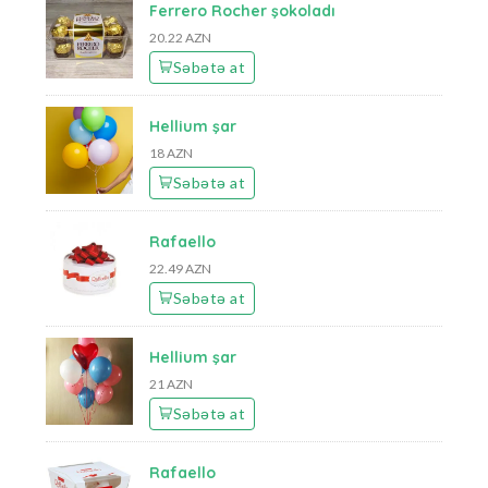
Ferrero Rocher şokoladı
20.22 AZN
Səbətə at
Hellium şar
18 AZN
Səbətə at
Rafaello
22.49 AZN
Səbətə at
Hellium şar
21 AZN
Səbətə at
Rafaello