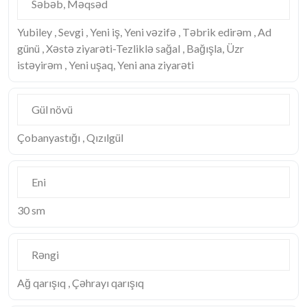
Səbəb, Məqsəd
Yubiley , Sevgi , Yeni iş, Yeni vəzifə , Təbrik edirəm , Ad
günü , Xəstə ziyarəti-Tezliklə sağal , Bağışla, Üzr
istəyirəm , Yeni uşaq, Yeni ana ziyarəti
Gül növü
Çobanyastığı , Qızılgül
Eni
30 sm
Rəngi
Ağ qarışıq , Çəhrayı qarışıq