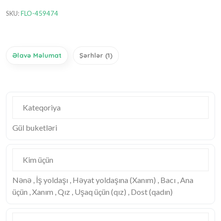
SKU:
FLO-459474
Əlavə Məlumat
Şərhlər (1)
Kateqoriya
Gül buketləri
Kim üçün
Nənə , İş yoldaşı , Həyat yoldaşına (Xanım) , Bacı , Ana
üçün , Xanım , Qız , Uşaq üçün (qız) , Dost (qadın)