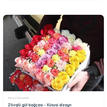
Xüsusi Dizaynlar
Zövqlü gül bağçası - Xüsusi dizayn