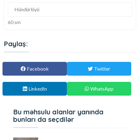
Hündürlüyü
60 sm
Paylaş:
Facebook
Twitter
LinkedIn
WhatsApp
Bu məhsulu alanlar yanında
bunları da seçdilər