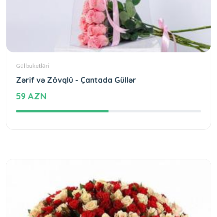
Gül buketləri
Zərif və Zövqlü - Çantada Güllər
59 AZN