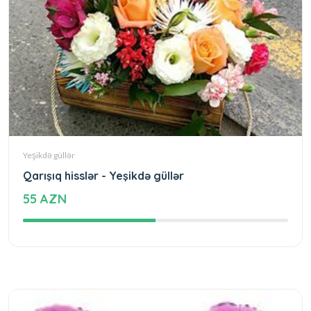
Yeşikdə güllər
Qarışıq hisslər - Yeşikdə güllər
55 AZN