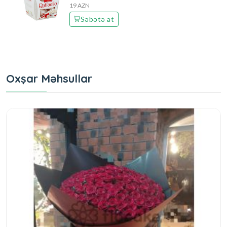
19 AZN
Səbətə at
Oxşar Məhsullar