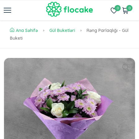
0
0
Ana Səhifə
Gül Buketləri
Rəng Parlaqlığı - Gül
Buketi