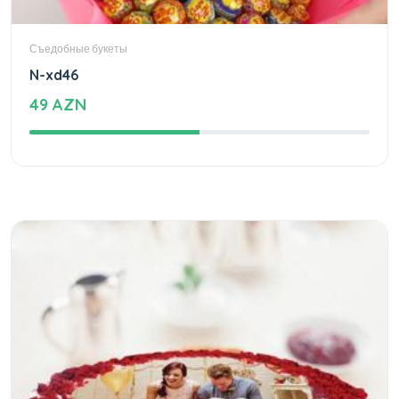
Съедобные букеты
N-xd46
49 AZN