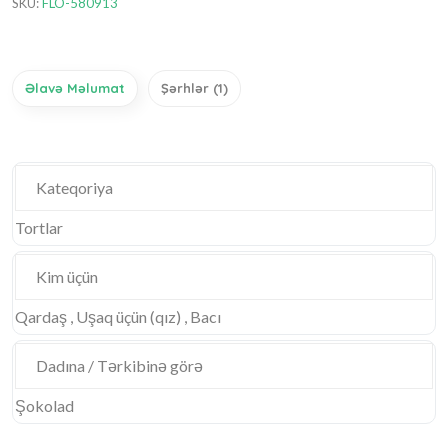
SKU:
FLO-580913
Əlavə Məlumat
Şərhlər (1)
Kateqoriya
Tortlar
Kim üçün
Qardaş , Uşaq üçün (qız) , Bacı
Dadına / Tərkibinə görə
Şokolad