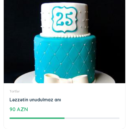
Tortlar
Ləzzətin unudulmaz anı
90 AZN