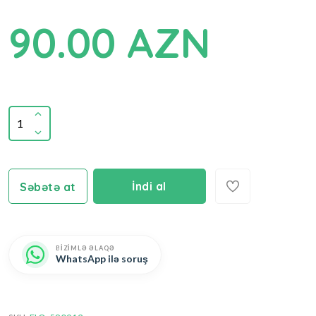
90.00 AZN
İndi al
Səbətə at
BİZİMLƏ ƏLAQƏ
WhatsApp ilə soruş