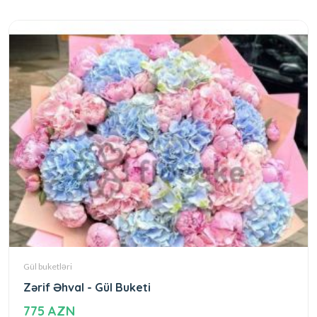
Gül buketləri
Zərif Əhval - Gül Buketi
775 AZN