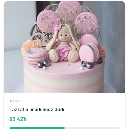
Tortlar
Ləzzətin unudulmaz dadı
85 AZN