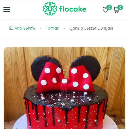
0
0
Ana Səhifə
Tortlar
Qarışıq Ləzzət Dünyası