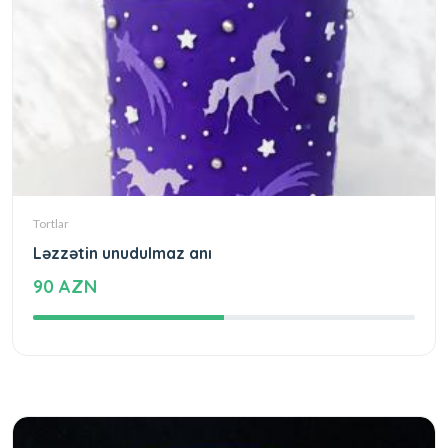
Tortlar
Ləzzətin unudulmaz anı
90 AZN