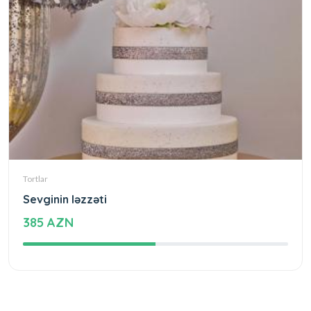
Tortlar
Sevginin ləzzəti
385 AZN