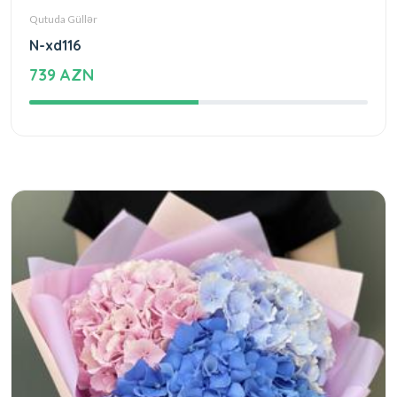
Qutuda Güllər
N-xd116
739 AZN