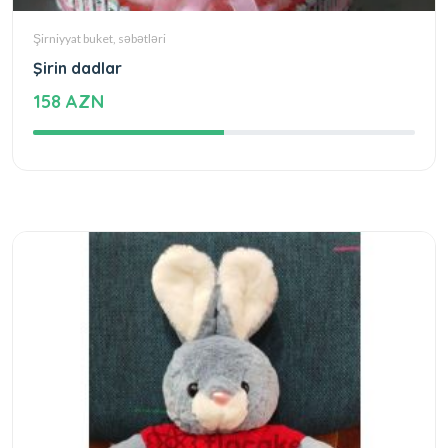
Şirniyyat buket, səbətləri
Şirin dadlar
158 AZN