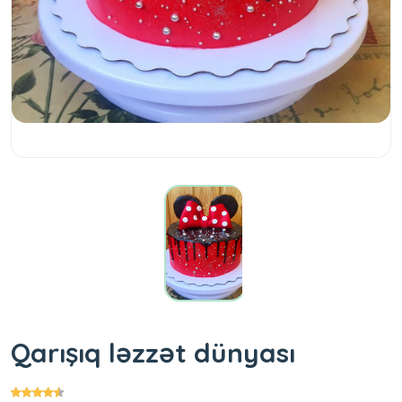
Qarışıq ləzzət dünyası