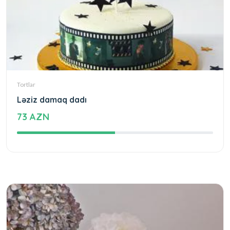
Tortlar
Ləziz damaq dadı
73 AZN