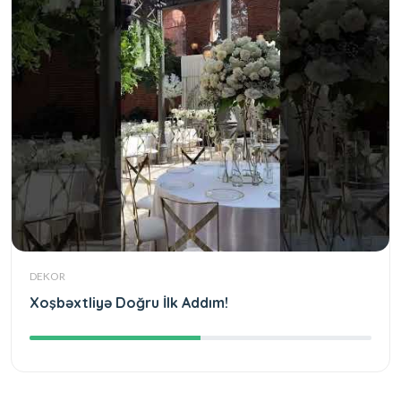
DEKOR
Xoşbəxtliyə Doğru İlk Addım!