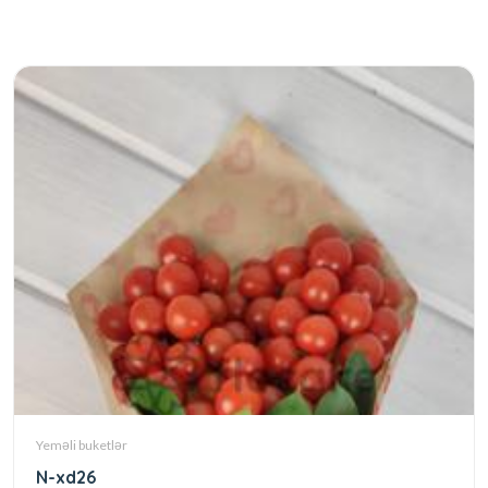
Yeməli buketlər
N-xd26