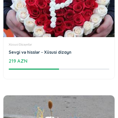
Xüsusi Dizaynlar
Sevgi və hisslər - Xüsusi dizayn
219 AZN