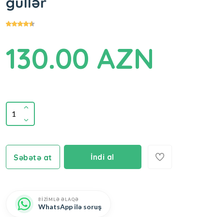
güllər
130.00 AZN
İndi al
Səbətə at
BİZİMLƏ ƏLAQƏ
WhatsApp ilə soruş