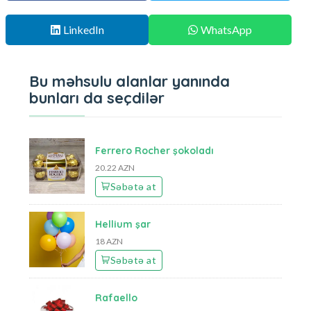
LinkedIn
WhatsApp
Bu məhsulu alanlar yanında
bunları da seçdilər
Ferrero Rocher şokoladı
20.22 AZN
Səbətə at
Hellium şar
18 AZN
Səbətə at
Rafaello