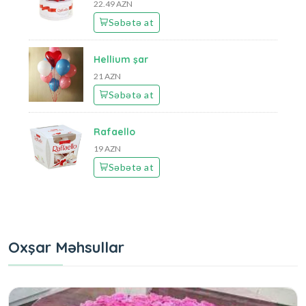
22.49 AZN
Səbətə at
Hellium şar
21 AZN
Səbətə at
Rafaello
19 AZN
Səbətə at
Oxşar Məhsullar