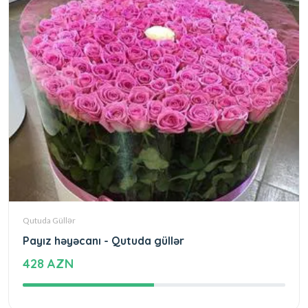
Qutuda Güllər
Payız həyəcanı - Qutuda güllər
428 AZN