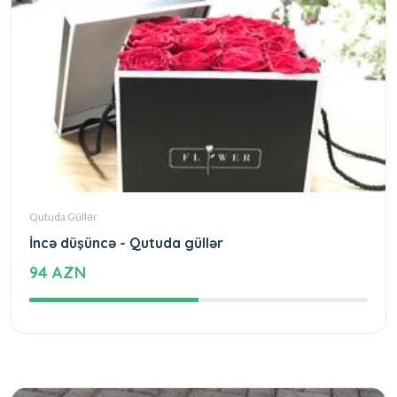
Qutuda Güllər
İncə düşüncə - Qutuda güllər
94 AZN