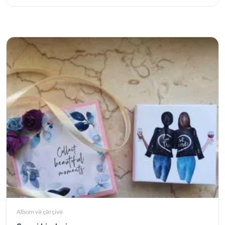
Albom və çərçivə