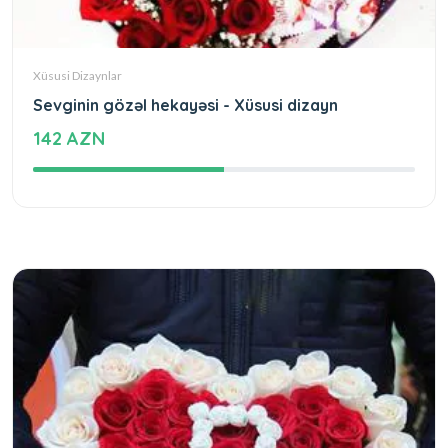
Xüsusi Dizaynlar
Sevginin gözəl hekayəsi - Xüsusi dizayn
142 AZN