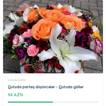
Qutuda Güllər
Qutuda parlaq düşüncələr - Qutuda güllər
94 AZN