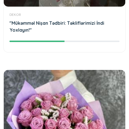
DEKOR
"Mükəmməl Nişan Tədbiri: Təkliflərimizi İndi
Yoxlayın!"