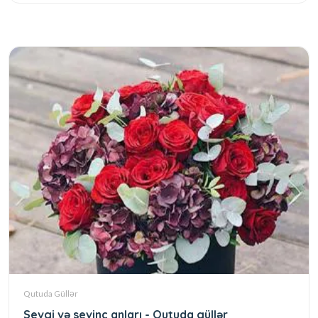
Qutuda Güllər
Sevgi və sevinc anları - Qutuda güllər