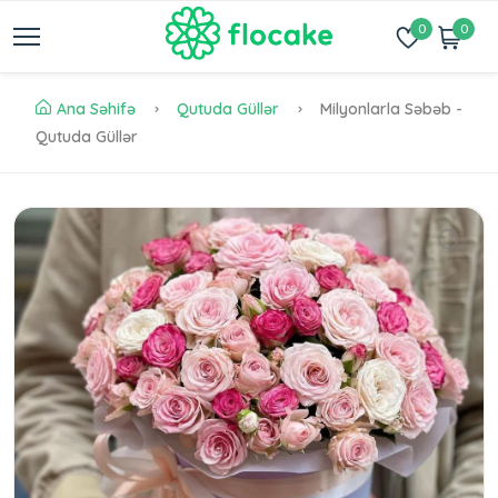
0
0
Ana Səhifə
Qutuda Güllər
Milyonlarla Səbəb -
Qutuda Güllər