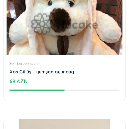
Yumşaq oyuncaqlar
Xoş Gülüş – yumşaq oyuncaq
69 AZN