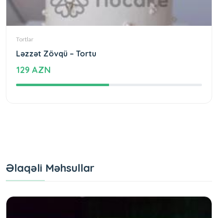
Tortlar
Ləzzət Zövqü – Tortu
129 AZN
Əlaqəli Məhsullar