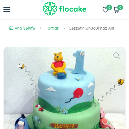
0
0
Ana Səhifə
Tortlar
Ləzzətin Unudulmaz Anı