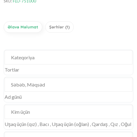
SKU:
FLO-751000
Əlavə Məlumat
Şərhlər (1)
Kateqoriya
Tortlar
Səbəb, Məqsəd
Ad günü
Kim üçün
Uşaq üçün (qız) , Bacı , Uşaq üçün (oğlan) , Qardaş , Qız , Oğul