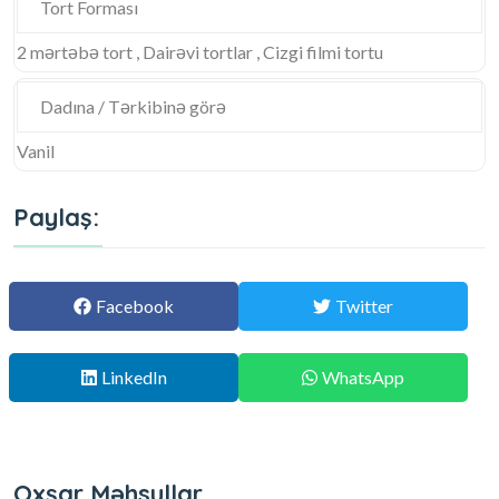
Tort Forması
2 mərtəbə tort , Dairəvi tortlar , Cizgi filmi tortu
Dadına / Tərkibinə görə
Vanil
Paylaş:
Facebook
Twitter
LinkedIn
WhatsApp
Oxşar Məhsullar