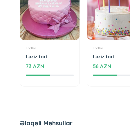
Tortlar
Tortlar
Ləziz tort
Ləziz tort
73 AZN
56 AZN
Əlaqəli Məhsullar