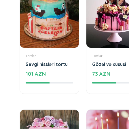
Tortlar
Tortlar
Sevgi hissləri tortu
Gözəl və xüsusi
101 AZN
73 AZN