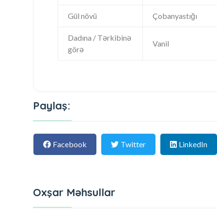
Gül növü
Çobanyastığı
Dadına / Tərkibinə
Vanil
görə
Paylaş:
Facebook
Twitter
LinkedIn
Oxşar Məhsullar