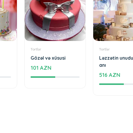
Tortlar
Tortlar
Gözəl və xüsusi
Ləzzətin unud
anı
101 AZN
516 AZN