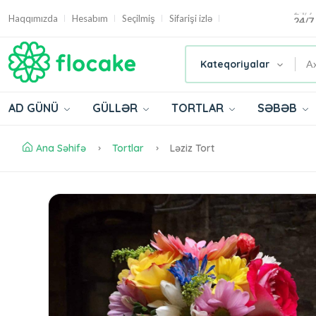
24/7
Haqqımızda
Hesabım
Seçilmiş
Sifarişi izlə
Kateqoriyalar
AD GÜNÜ
GÜLLƏR
TORTLAR
SƏBƏB
Ana Səhifə
Tortlar
Ləziz Tort