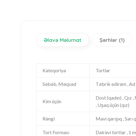
Əlavə Məlumat
Şərhlər (1)
Kateqoriya
Tortlar
Səbəb, Məqsəd
Təbrik edirəm , Ad g
Dost (qadın) , Qız ,
Kim üçün
, Uşaq üçün (qız)
Rəngi
Mavi qarışıq , Sarı q
Tort Forması
Dairəvi tortlar , 1 