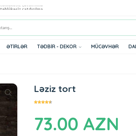
 təhlükəsiz çatdırılma
ƏTİRLƏR
TƏDBİR - DEKOR
MÜCƏVHƏR
DA
Ləziz tort
73.00 AZN