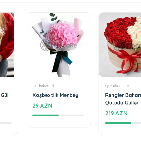
Qutuda Güllər
Gül buketləri
 Gül
Rənglər Baharı
Xoşbəxtlik Mənbəyi
Qutuda Güllər
29 AZN
219 AZN