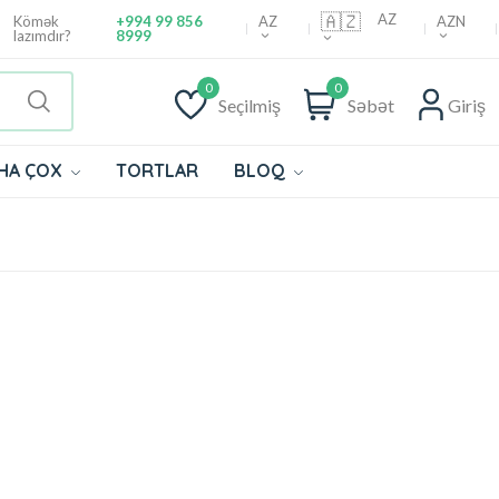
🇦🇿
AZ
AZ
AZN
Kömək
+994 99 856
lazımdır?
8999
0
0
Seçilmiş
Səbət
Giriş
HA ÇOX
TORTLAR
BLOQ