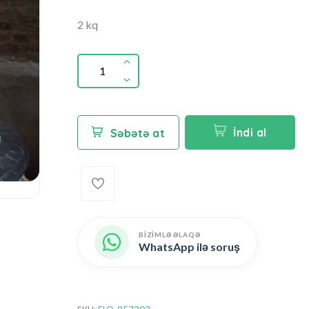
2 kq
İndi al
Səbətə at
BİZİMLƏ ƏLAQƏ
WhatsApp ilə soruş