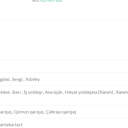
SKU:
FLO-857303
ünü , Sevgi , Yubiley
 Nənə , Bacı , İş yoldaşı , Ana üçün , Həyat yoldaşına (Xanım) , Xanım
arışıq , Qırmızı qarışıq , Çəhrayı qarışıq
mərtəbə tort