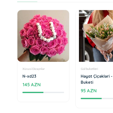
Xüsusi Dizaynlar
Gül buketləri
N-xd23
Həyat Çiçəkləri -
Buketi
145 AZN
95 AZN