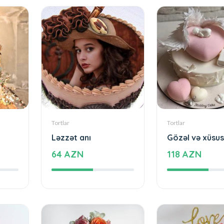
Tortlar
Tortlar
Ləzzət anı
Gözəl və xüsus
64 AZN
118 AZN