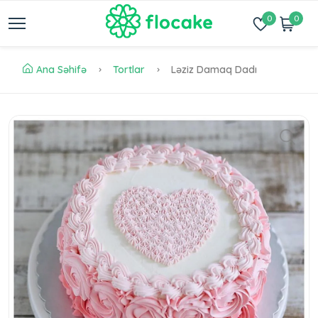
0
0
Ana Səhifə
Tortlar
Ləziz Damaq Dadı