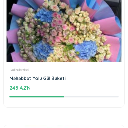
Gül buketləri
Məhəbbət Yolu Gül Buketi
245 AZN