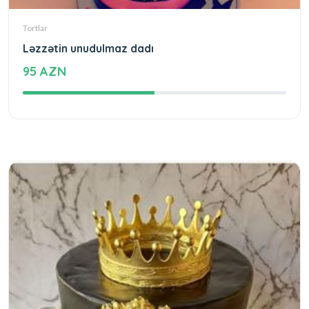
Tortlar
Ləzzətin unudulmaz dadı
95 AZN