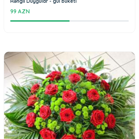
Rəngli Duyğular - gül buketi
99 AZN