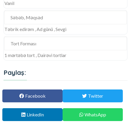
Vanil
Səbəb, Məqsəd
Təbrik edirəm , Ad günü , Sevgi
Tort Forması
1 mərtəbə tort , Dairəvi tortlar
Paylaş:
Facebook
Twitter
LinkedIn
WhatsApp