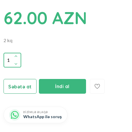
62.00 AZN
2 kq
İndi al
Səbətə at
BİZİMLƏ ƏLAQƏ
WhatsApp ilə soruş