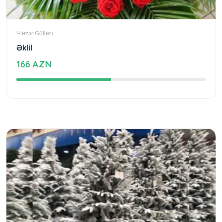
Məzar Gülləri
Əklil
166 AZN