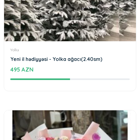
Yolka
Yeni il hədiyyəsi - Yolka ağacı(2.40sm)
495 AZN