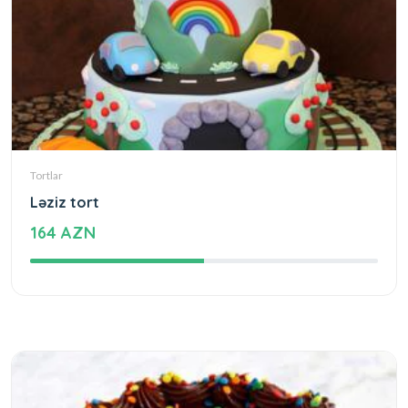
Tortlar
Ləziz tort
164 AZN