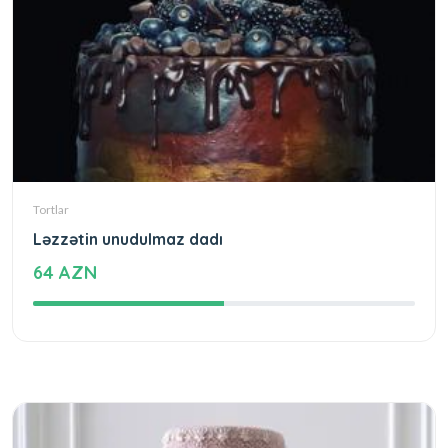
Tortlar
Ləzzətin unudulmaz dadı
64 AZN