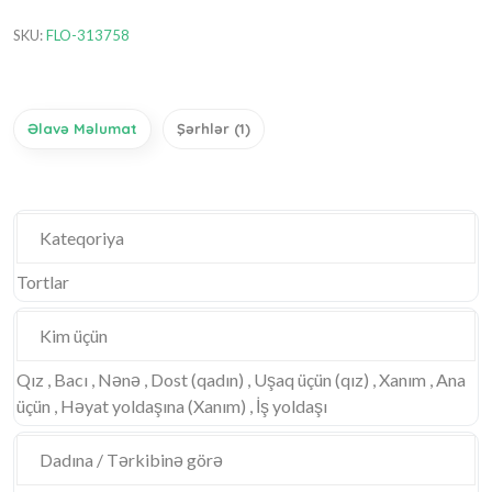
SKU:
FLO-313758
Əlavə Məlumat
Şərhlər (1)
Kateqoriya
Tortlar
Kim üçün
Qız , Bacı , Nənə , Dost (qadın) , Uşaq üçün (qız) , Xanım , Ana
üçün , Həyat yoldaşına (Xanım) , İş yoldaşı
Dadına / Tərkibinə görə