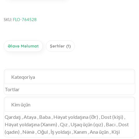
SKU:
FLO-764528
Əlavə Məlumat
Şərhlər (1)
Kateqoriya
Tortlar
Kim üçün
Qardaş , Ataya , Baba , Həyat yoldaşına (Ər) , Dost (kişi) ,
Həyat yoldaşına (Xanım) , Qız , Uşaq üçün (qız) , Bacı , Dost
(qadın) , Nənə , Oğul , İş yoldaşı , Xanım , Ana üçün , Kişi