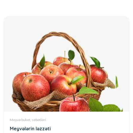
Meyvə buket, səbətləri
Meyvələrin ləzzəti