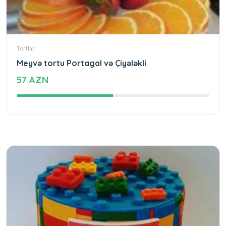
Tortlar
Meyvə tortu Portagal və Çiyələkli
57 AZN