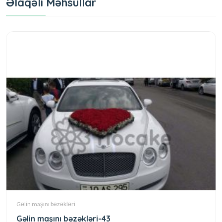
Əlaqəli Məhsullar
Gəlin maşını bəzəkləri
Gəlin maşını bəzəkləri-43