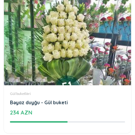
Gül buketləri
Bəyaz duyğu - Gül buketi
234 AZN