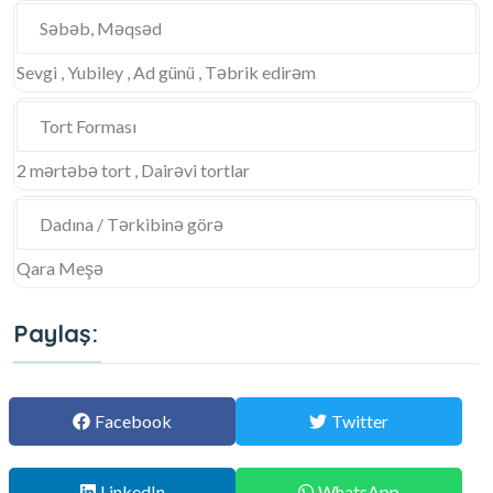
Səbəb, Məqsəd
Sevgi , Yubiley , Ad günü , Təbrik edirəm
Tort Forması
2 mərtəbə tort , Dairəvi tortlar
Dadına / Tərkibinə görə
Qara Meşə
Paylaş:
Facebook
Twitter
LinkedIn
WhatsApp