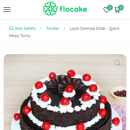
0
0
Ana Səhifə
Tortlar
Ləziz Damaq Dadı - Qara
Meşə Tortu