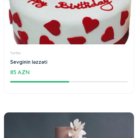
Tortlar
Sevginin ləzzəti
85 AZN