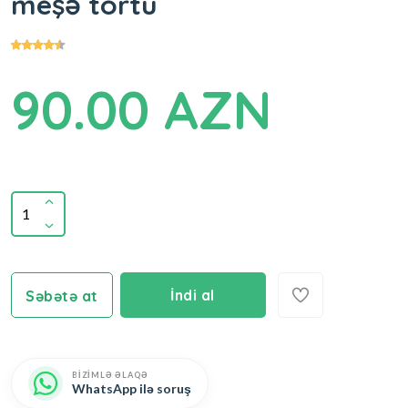
meşə tortu
90.00 AZN
İndi al
Səbətə at
BİZİMLƏ ƏLAQƏ
WhatsApp ilə soruş