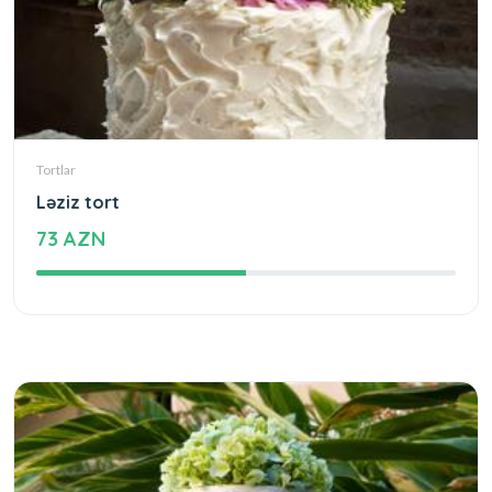
Tortlar
Ləziz tort
73 AZN