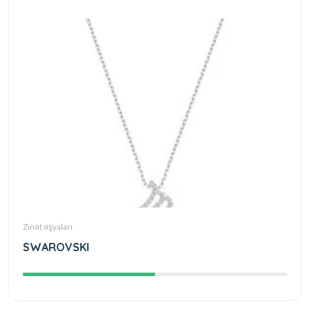
Zinət əşyaları
SWAROVSKI