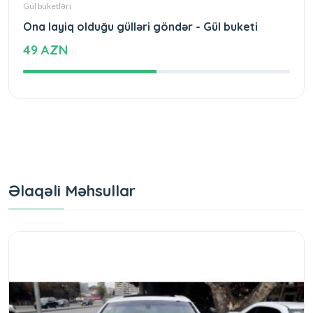
Gül buketləri
Ona layiq olduğu gülləri göndər - Gül buketi
49 AZN
Əlaqəli Məhsullar