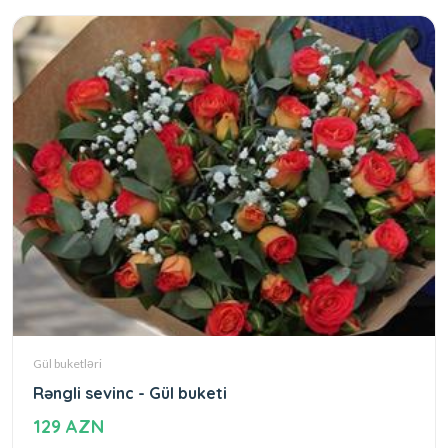
Gül buketləri
Rəngli sevinc - Gül buketi
129 AZN