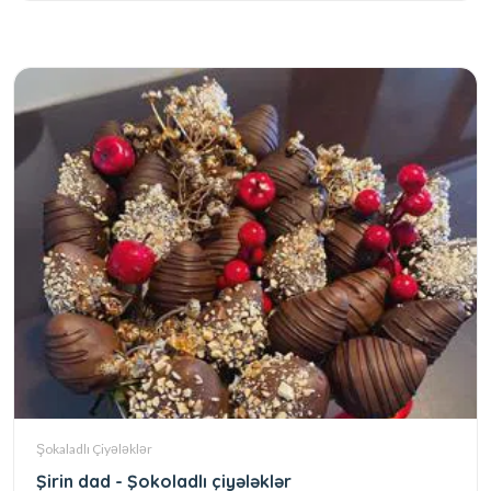
Şokaladlı Çiyələklər
Şirin dad - Şokoladlı çiyələklər