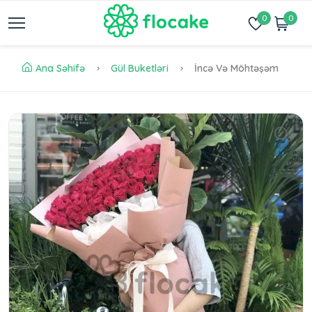
0
0
Ana Səhifə
Gül Buketləri
İncə Və Möhtəşəm