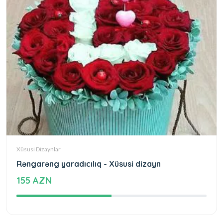
Xüsusi Dizaynlar
Rəngarəng yaradıcılıq - Xüsusi dizayn
155 AZN