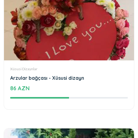
Xüsusi Dizaynlar
Arzular bağçası - Xüsusi dizayn
86 AZN