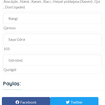
Ana üçün , Nənə , Xanım , Bacı , Həyat yoldaşına (Xanım) , Qız
, Dost (qadın)
Rəngi
Qırmızı
Saya Görə
101
Gül növü
Qızılgül
Paylaş:
Facebook
Twitter