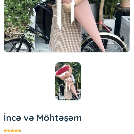
İncə və Möhtəşəm