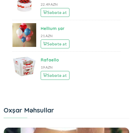
22.49 AZN
Səbətə at
Hellium şar
21 AZN
Səbətə at
Rafaello
19 AZN
Səbətə at
Oxşar Məhsullar