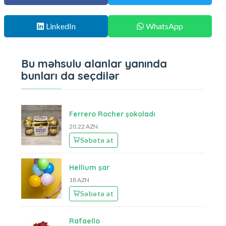
LinkedIn
WhatsApp
Bu məhsulu alanlar yanında
bunları da seçdilər
Ferrero Rocher şokoladı
20.22 AZN
Səbətə at
Hellium şar
18 AZN
Səbətə at
Rafaello