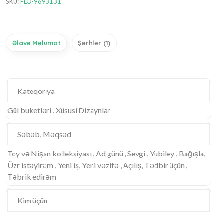
SKU:
FLO-9693131
Əlavə Məlumat
Şərhlər (1)
Kateqoriya
Gül buketləri , Xüsusi Dizaynlar
Səbəb, Məqsəd
Toy və Nişan kolleksiyası , Ad günü , Sevgi , Yubiley , Bağışla,
Üzr istəyirəm , Yeni iş, Yeni vəzifə , Açılış, Tədbir üçün ,
Təbrik edirəm
Kim üçün