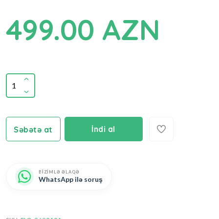
499.00 AZN
İndi al
Səbətə at
BİZİMLƏ ƏLAQƏ
WhatsApp ilə soruş