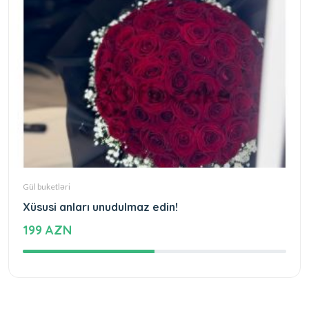
Gül buketləri
Xüsusi anları unudulmaz edin!
199 AZN