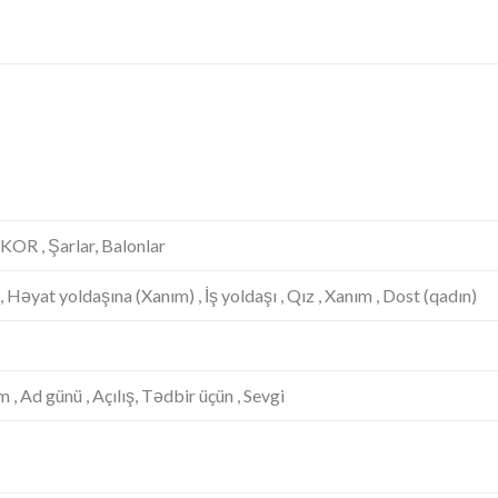
KOR , Şarlar, Balonlar
, Həyat yoldaşına (Xanım) , İş yoldaşı , Qız , Xanım , Dost (qadın)
 , Ad günü , Açılış, Tədbir üçün , Sevgi