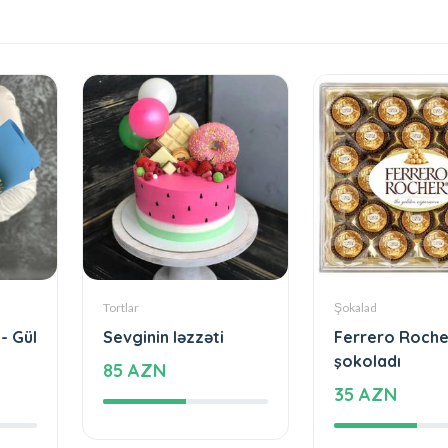
Tortlar
Şokalad
- Gül
Sevginin ləzzəti
Ferrero Roche
şokoladı
85 AZN
35 AZN