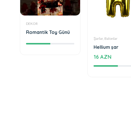
DEKOR
Romantik Toy Günü
Şarlar, Balonlar
Hellium şar
16 AZN