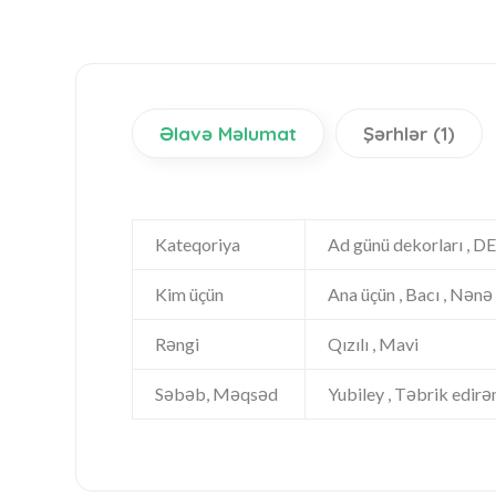
Əlavə Məlumat
Şərhlər (1)
Kateqoriya
Ad günü dekorları , DE
Kim üçün
Ana üçün , Bacı , Nənə 
Rəngi
Qızılı , Mavi
Səbəb, Məqsəd
Yubiley , Təbrik edirəm