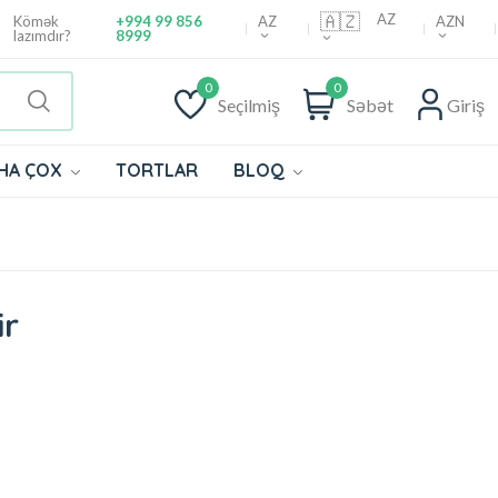
🇦🇿
AZ
AZ
AZN
Kömək
+994 99 856
lazımdır?
8999
0
0
Seçilmiş
Səbət
Giriş
HA ÇOX
TORTLAR
BLOQ
ir