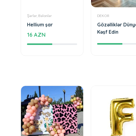
Şarlar, Balonlar
DEKOR
Hellium şar
Gözəlliklər Düny
Kəşf Edin
16 AZN