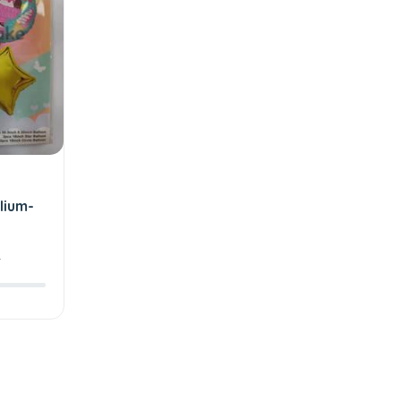
lium-
N