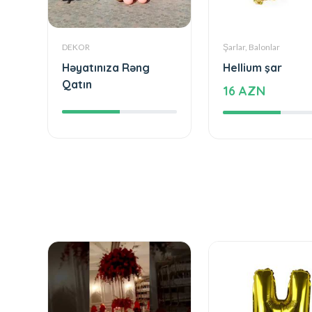
DEKOR
Şarlar, Balonlar
Həyatınıza Rəng
Hellium şar
Qatın
16 AZN