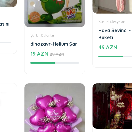
Xüsusi Dizaynlar
asını
Hava Sevinci -
Şarlar, Balonlar
Buketi
dinozavr-Helium Şar
49 AZN
19 AZN
29 AZN