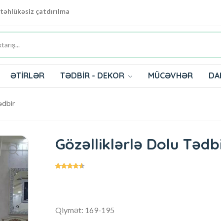
 təhlükəsiz çatdırılma
ƏTİRLƏR
TƏDBİR - DEKOR
MÜCƏVHƏR
DA
ədbir
Gözəlliklərlə Dolu Tədb
Qiymət: 169-195