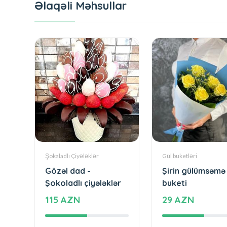
Əlaqəli Məhsullar
Şokaladlı Çiyələklər
Gül buketləri
Gözəl dad -
Şirin gülümsəmə 
Şokoladlı çiyələklər
buketi
115 AZN
29 AZN