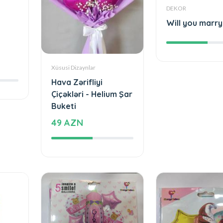
DEKOR
Will you marr
Xüsusi Dizaynlar
Hava Zərifliyi
Çiçəkləri - Helium Şar
Buketi
49 AZN