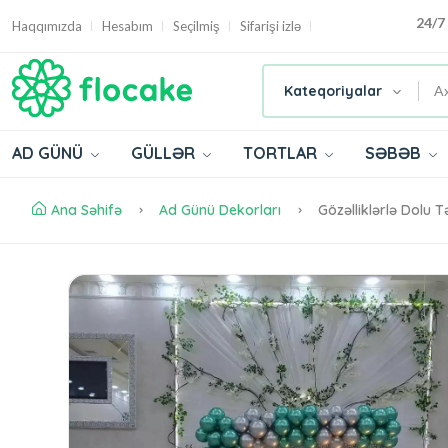
24/7
Haqqımızda
Hesabım
Seçilmiş
Sifarişi izlə
Kateqoriyalar
AD GÜNÜ
GÜLLƏR
TORTLAR
SƏBƏB
Ana Səhifə
Ad Günü Dekorları
Gözəlliklərlə Dolu T