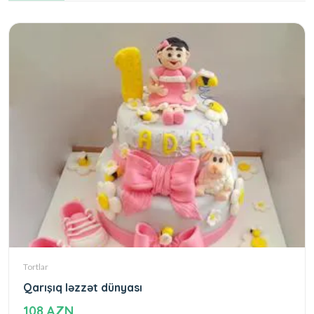
Tortlar
Qarışıq ləzzət dünyası
108 AZN