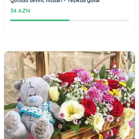
Qutuda sevinc hissləri - Yeşikdə güllər
34 AZN