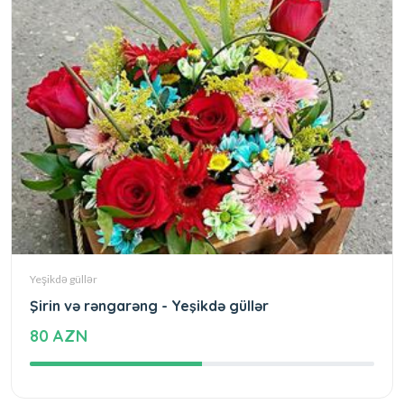
Yeşikdə güllər
Şirin və rəngarəng - Yeşikdə güllər
80 AZN