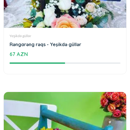
Yeşikdə güllər
Rəngarəng rəqs - Yeşikdə güllər
67 AZN