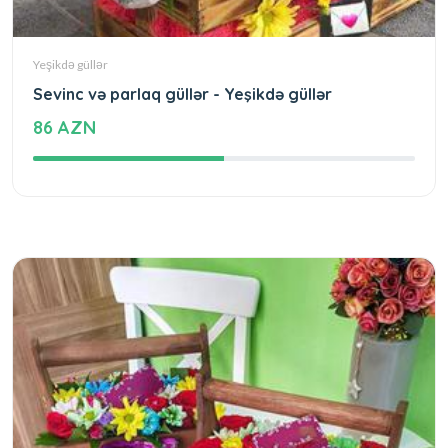
Yeşikdə güllər
Sevinc və parlaq güllər - Yeşikdə güllər
86 AZN