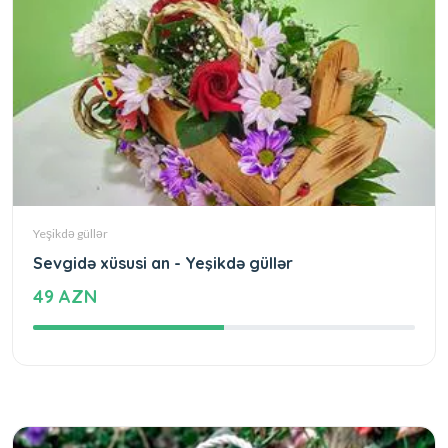
Yeşikdə güllər
Sevgidə xüsusi an - Yeşikdə güllər
49 AZN