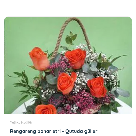
Yeşikdə güllər
Rəngarəng bahar ətri - Qutuda güllər