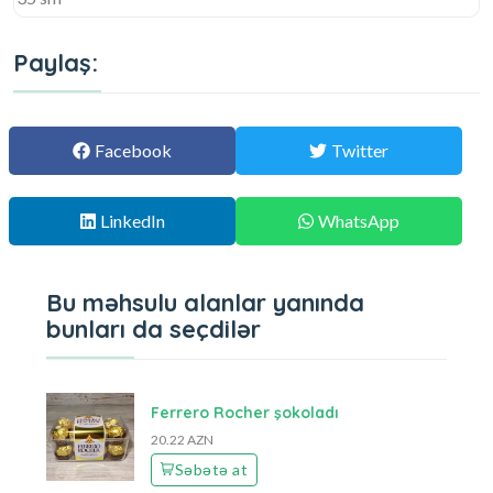
Paylaş:
Facebook
Twitter
LinkedIn
WhatsApp
Bu məhsulu alanlar yanında
bunları da seçdilər
Ferrero Rocher şokoladı
20.22 AZN
Səbətə at