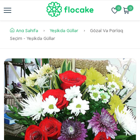
0
0
Ana Səhifə
Yeşikdə Güllər
Gözəl Və Parlaq
Seçim - Yeşikdə Güllər