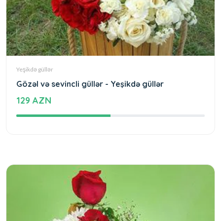
Yeşikdə güllər
Gözəl və sevincli güllər - Yeşikdə güllər
129 AZN