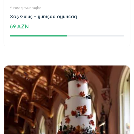
Yumşaq oyuncaqlar
Xoş Gülüş – yumşaq oyuncaq
69 AZN