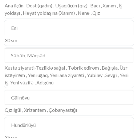
Ana üçün , Dost (qadın) , Uşaq üçün (qız) , Bacı , Xanım , İş
yoldaşı , Həyat yoldaşına (Xanım) , Nənə , Qız
Eni
30 sm
Səbəb, Məqsəd
Xəstə ziyarəti-Tezliklə sağal , Təbrik edirəm , Bağışla, Üzr
istəyirəm , Yeni uşaq, Yeni ana ziyarəti , Yubiley , Sevgi , Yeni
iş, Yeni vəzifə , Ad günü
Gül növü
Qızılgül , Xrizantem , Çobanyastığı
Hündürlüyü
35 sm