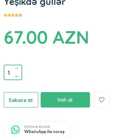
Yeşikdə güllər
67.00 AZN
İndi al
Səbətə at
BİZİMLƏ ƏLAQƏ
WhatsApp ilə soruş