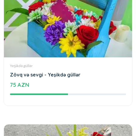
Yeşikdə güllər
Zövq və sevgi - Yeşikdə güllər
75 AZN