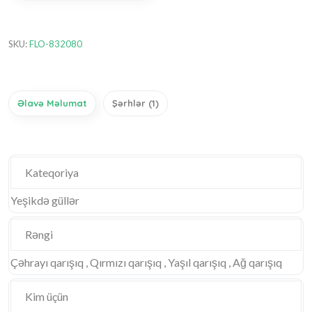
SKU:
FLO-832080
Əlavə Məlumat
Şərhlər (1)
Kateqoriya
Yeşikdə güllər
Rəngi
Çəhrayı qarışıq , Qırmızı qarışıq , Yaşıl qarışıq , Ağ qarışıq
Kim üçün