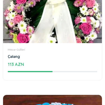
Məzar Gülləri
Çələng
113 AZN