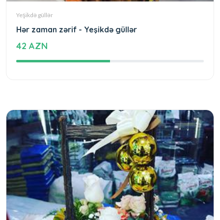
Yeşikdə güllər
Hər zaman zərif - Yeşikdə güllər
42 AZN