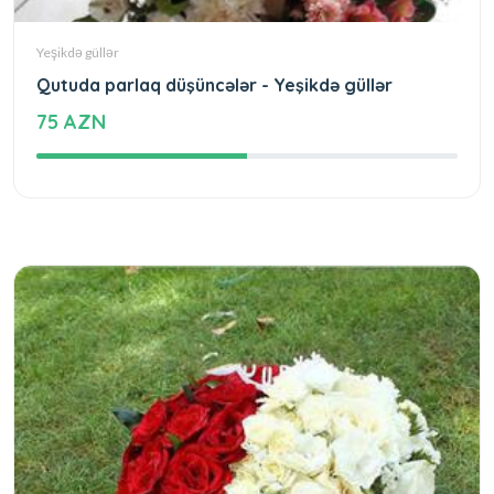
Yeşikdə güllər
Qutuda parlaq düşüncələr - Yeşikdə güllər
75 AZN