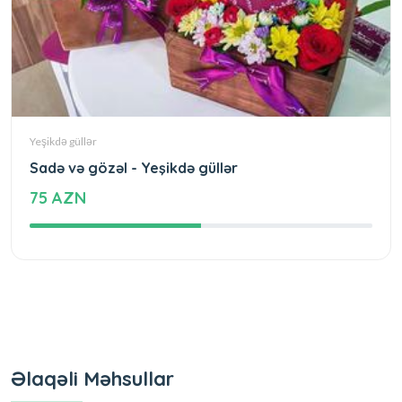
Yeşikdə güllər
Sadə və gözəl - Yeşikdə güllər
75 AZN
Əlaqəli Məhsullar