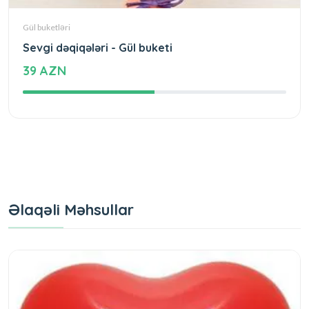
Gül buketləri
Sevgi dəqiqələri - Gül buketi
39 AZN
Əlaqəli Məhsullar