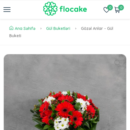
0
0
Ana Səhifə
Gül Buketləri
Gözəl Anlar - Gül
Buketi