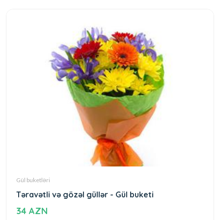
Gül buketləri
Təravətli və gözəl güllər - Gül buketi
34 AZN