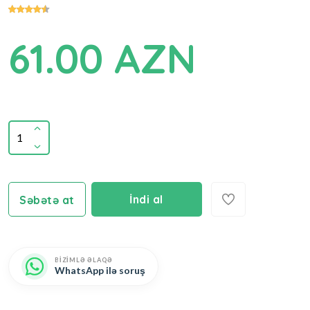
61.00 AZN
İndi al
Səbətə at
BİZİMLƏ ƏLAQƏ
WhatsApp ilə soruş