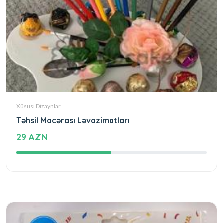
Xüsusi Dizaynlar
Təhsil Macərası Ləvazimatları
29 AZN