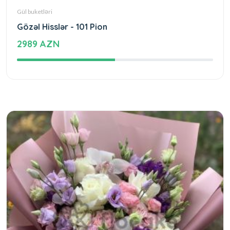
Gül buketləri
Gözəl Hisslər - 101 Pion
2989 AZN