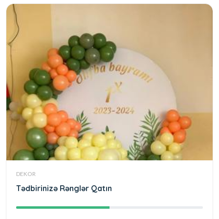
DEKOR
Tədbirinizə Rənglər Qatın