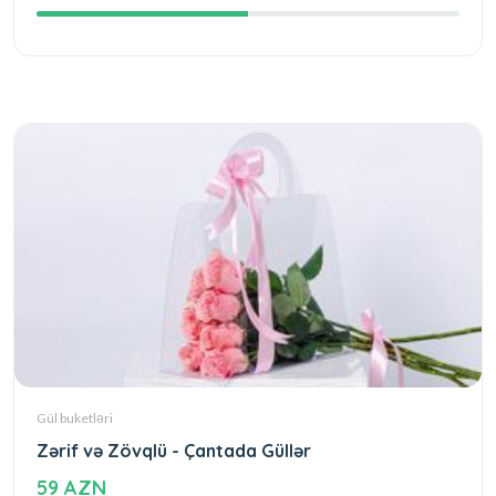
Gül buketləri
Zərif və Zövqlü - Çantada Güllər
59 AZN