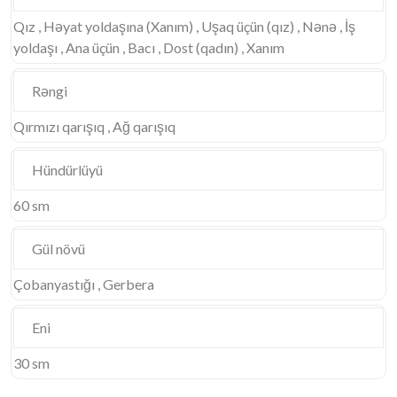
Qız , Həyat yoldaşına (Xanım) , Uşaq üçün (qız) , Nənə , İş
yoldaşı , Ana üçün , Bacı , Dost (qadın) , Xanım
Rəngi
Qırmızı qarışıq , Ağ qarışıq
Hündürlüyü
60 sm
Gül növü
Çobanyastığı , Gerbera
Eni
30 sm