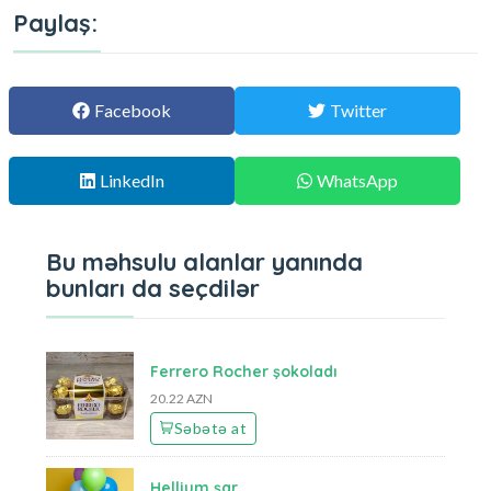
Paylaş:
Facebook
Twitter
LinkedIn
WhatsApp
Bu məhsulu alanlar yanında
bunları da seçdilər
Ferrero Rocher şokoladı
20.22 AZN
Səbətə at
Hellium şar