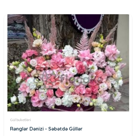
Gül buketləri
Rənglər Dənizi - Səbətdə Güllər