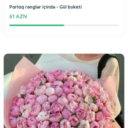
Parlaq rənglər içində - Gül buketi
61 AZN