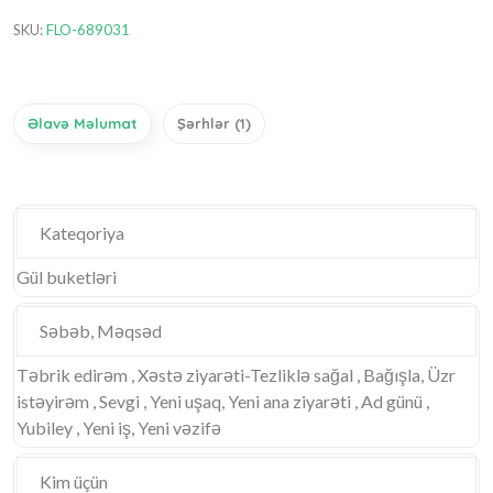
SKU:
FLO-689031
Əlavə Məlumat
Şərhlər (1)
Kateqoriya
Gül buketləri
Səbəb, Məqsəd
Təbrik edirəm , Xəstə ziyarəti-Tezliklə sağal , Bağışla, Üzr
istəyirəm , Sevgi , Yeni uşaq, Yeni ana ziyarəti , Ad günü ,
Yubiley , Yeni iş, Yeni vəzifə
Kim üçün