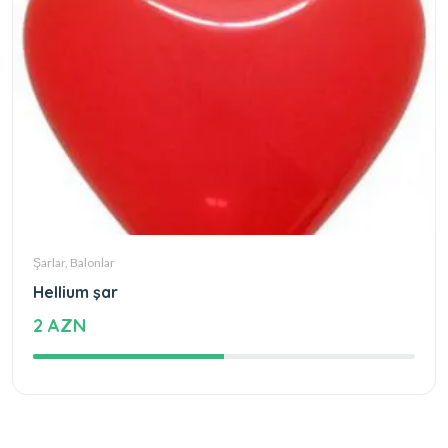
Şarlar, Balonlar
Hellium şar
2 AZN