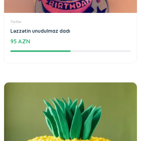
Tortlar
Ləzzətin unudulmaz dadı
95 AZN