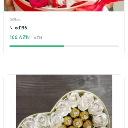
Giftbox
N-xd136
166 AZN
1 AZN