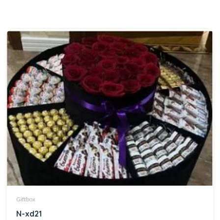
Giftbox
N-xd21