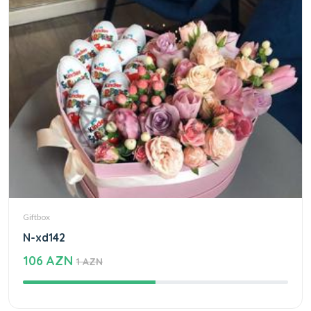
Giftbox
N-xd142
106 AZN
1 AZN