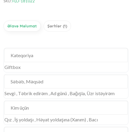
SKU:
FLO-181022
Əlavə Məlumat
Şərhlər (1)
Kateqoriya
Giftbox
Səbəb, Məqsəd
Sevgi , Təbrik edirəm , Ad günü , Bağışla, Üzr istəyirəm
Kim üçün
Qız , İş yoldaşı , Həyat yoldaşına (Xanım) , Bacı