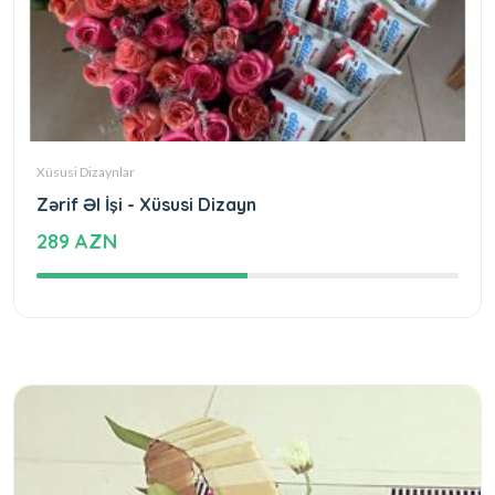
Xüsusi Dizaynlar
Zərif Əl İşi - Xüsusi Dizayn
289 AZN