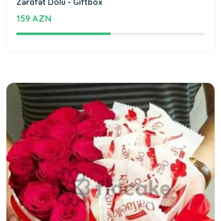
Zərafət Dolu - Giftbox
159 AZN