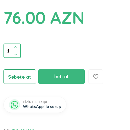
76.00 AZN
İndi al
Səbətə at
BİZİMLƏ ƏLAQƏ
WhatsApp ilə soruş