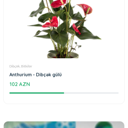
Dibçək, Bitkilər
Anthurium - Dibçək gülü
102 AZN