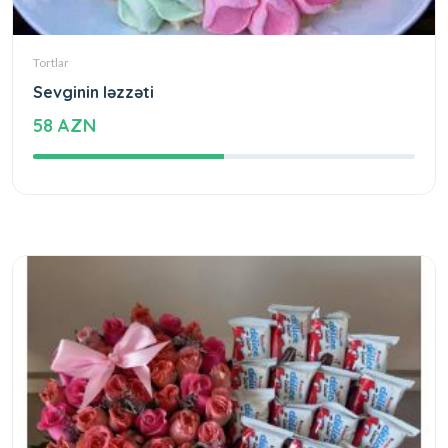
Tortlar
Sevginin ləzzəti
58 AZN