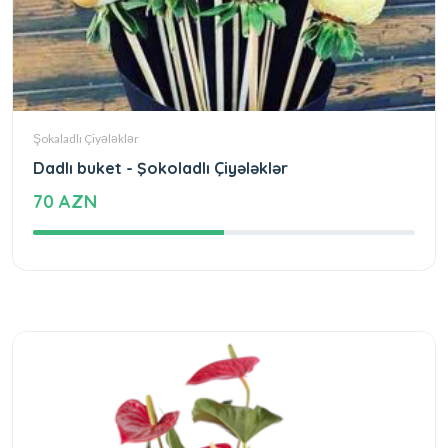
Şokaladlı Çiyələklər
Dadlı buket - Şokoladlı Çiyələklər
70 AZN