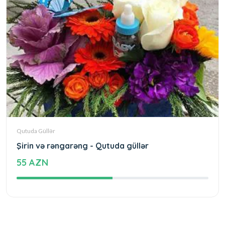
Qutuda Güllər
Şirin və rəngarəng - Qutuda güllər
55 AZN