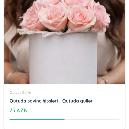
Qutuda Güllər
Qutuda sevinc hissləri - Qutuda güllər
75 AZN