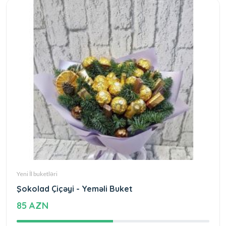
Yeni İl buketləri
Şokolad Çiçəyi - Yeməli Buket
85 AZN