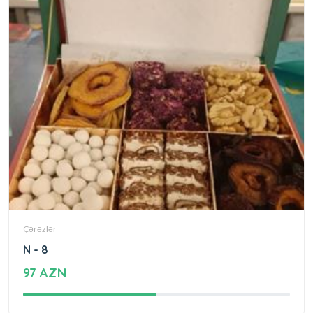
Çərəzlər
N - 8
97 AZN