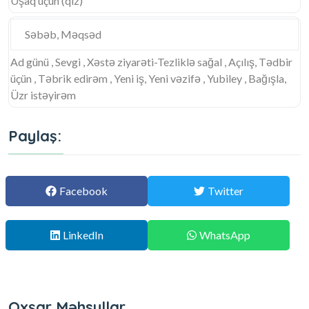
Uşaq üçün (qız)
Səbəb, Məqsəd
Ad günü , Sevgi , Xəstə ziyarəti-Tezliklə sağal , Açılış, Tədbir
üçün , Təbrik edirəm , Yeni iş, Yeni vəzifə , Yubiley , Bağışla,
Üzr istəyirəm
Paylaş:
Facebook
Twitter
LinkedIn
WhatsApp
Oxşar Məhsullar