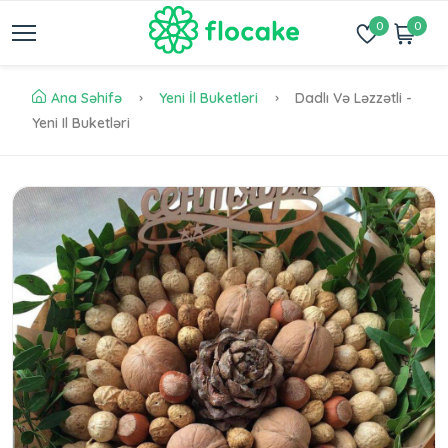
0
0
Ana Səhifə
Yeni İl Buketləri
Dadlı Və Ləzzətli -
Yeni Il Buketləri