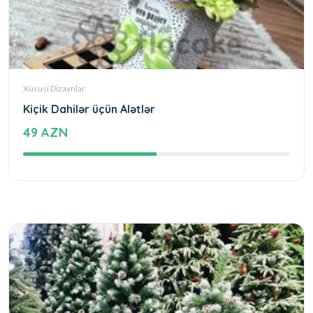
Xüsusi Dizaynlar
Kiçik Dahilər üçün Alətlər
49 AZN