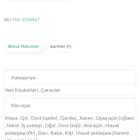
SKU:
FLO-1934967
Əlavə Məlumat
Şərhlər (1)
Kateqoriya
Yeni İl buketləri , Çərəzlər
Kim üçün
Ataya , Qız , Dost (qadın) , Qardaş , Xanım , Uşaq üçün (oğlan)
, Nənə , İş yoldaşı , Oğul , Dost (kişi) , Ana üçün , Həyat
yoldaşına (Ər) , Bacı , Baba , Kişi , Həyat yoldaşına (Xanım) ,