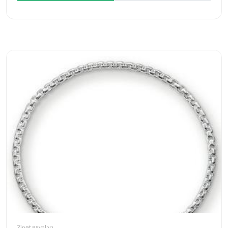
Zinət əşyaları