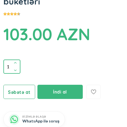
buketləri
103.00 AZN
İndi al
Səbətə at
BİZİMLƏ ƏLAQƏ
WhatsApp ilə soruş