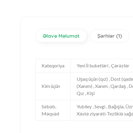
Əlavə Məlumat
Şərhlər (1)
Kateqoriya
Yeni İl buketləri , Çərəzlər
Uşaq üçün (qız) , Dost (qadın
Kim üçün
(Xanım) , Xanım , Qardaş , Do
Qız , Kişi
Səbəb,
Yubiley , Sevgi , Bağışla, Üzr
Məqsəd
Xəstə ziyarəti-Tezliklə sağ