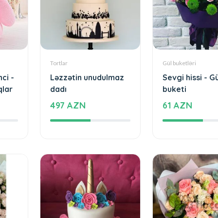
Tortlar
Gül buketləri
ci -
Ləzzətin unudulmaz
Sevgi hissi - Gü
lar
dadı
buketi
497 AZN
61 AZN