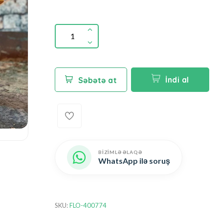
İndi al
Səbətə at
BİZİMLƏ ƏLAQƏ
WhatsApp ilə soruş
SKU:
FLO-400774