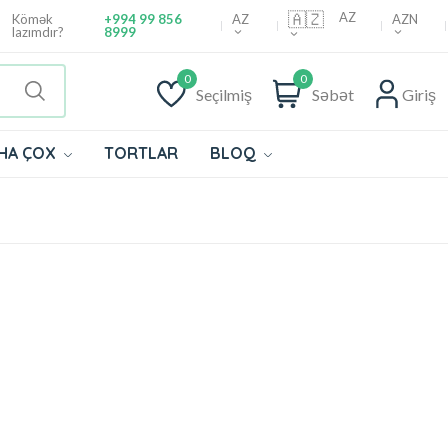
🇦🇿
AZ
AZ
AZN
Kömək
+994 99 856
lazımdır?
8999
0
0
Seçilmiş
Səbət
Giriş
HA ÇOX
TORTLAR
BLOQ