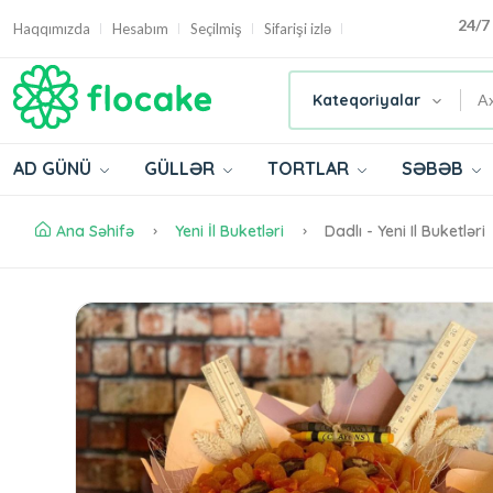
24/7
Haqqımızda
Hesabım
Seçilmiş
Sifarişi izlə
Kateqoriyalar
AD GÜNÜ
GÜLLƏR
TORTLAR
SƏBƏB
Ana Səhifə
Yeni İl Buketləri
Dadlı - Yeni Il Buketləri