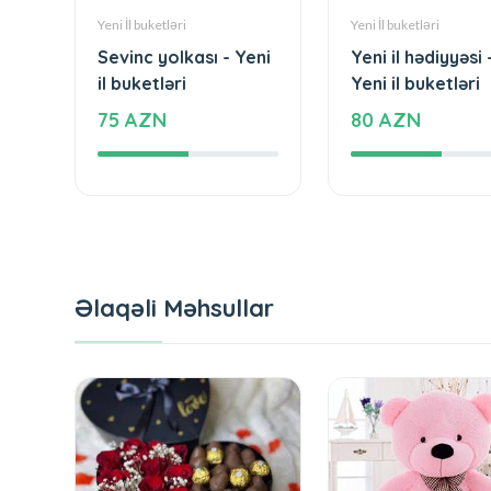
Yeni İl buketləri
Yeni İl buketləri
Sevinc yolkası - Yeni
Yeni il hədiyyəsi 
il buketləri
Yeni il buketləri
75 AZN
80 AZN
Əlaqəli Məhsullar