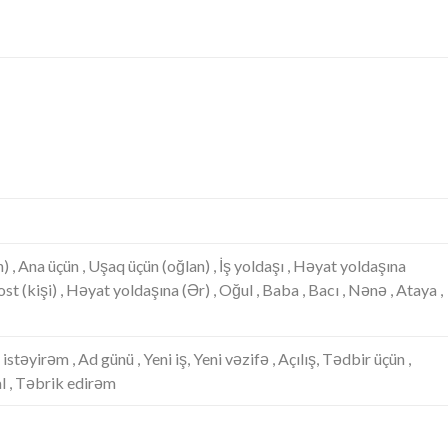
) , Ana üçün , Uşaq üçün (oğlan) , İş yoldaşı , Həyat yoldaşına
st (kişi) , Həyat yoldaşına (Ər) , Oğul , Baba , Bacı , Nənə , Ataya ,
 istəyirəm , Ad günü , Yeni iş, Yeni vəzifə , Açılış, Tədbir üçün ,
al , Təbrik edirəm