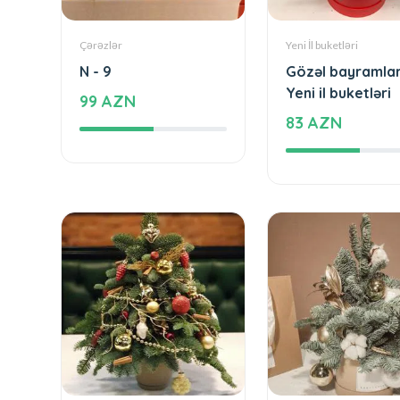
Çərəzlər
Yeni İl buketləri
N - 9
Gözəl bayramlar
Yeni il buketləri
99 AZN
83 AZN