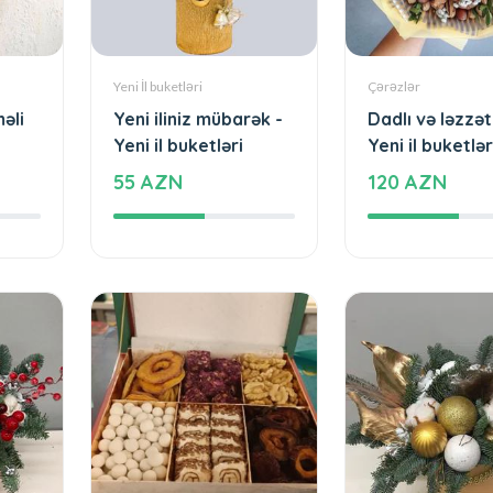
Yeni İl buketləri
Çərəzlər
əli
Yeni iliniz mübarək -
Dadlı və ləzzətl
Yeni il buketləri
Yeni il buketlər
55 AZN
120 AZN