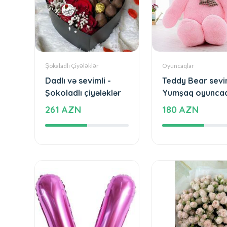
Şokaladlı Çiyələklər
Oyuncaqlar
Dadlı və sevimli -
Teddy Bear sevin
Şokoladlı çiyələklər
Yumşaq oyuncaq
261 AZN
180 AZN