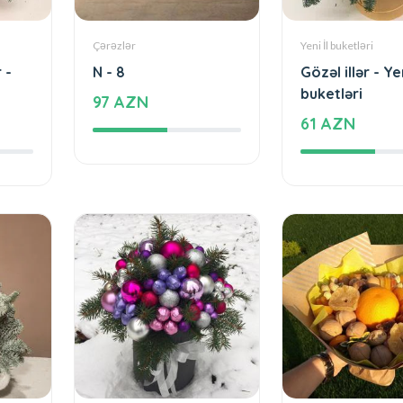
Çərəzlər
Yeni İl buketləri
 -
N - 8
Gözəl illər - Yen
buketləri
97 AZN
61 AZN