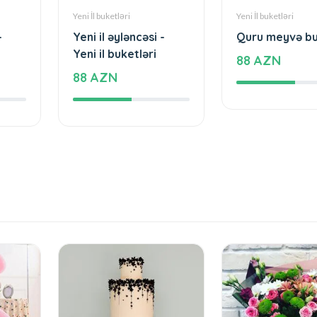
Yeni İl buketləri
Yeni İl buketləri
-
Yeni il əyləncəsi -
Quru meyvə bu
Yeni il buketləri
88 AZN
88 AZN