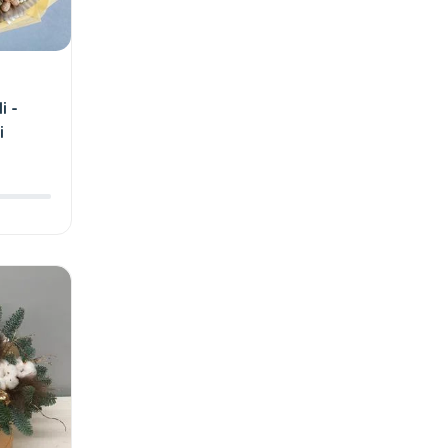
i -
i