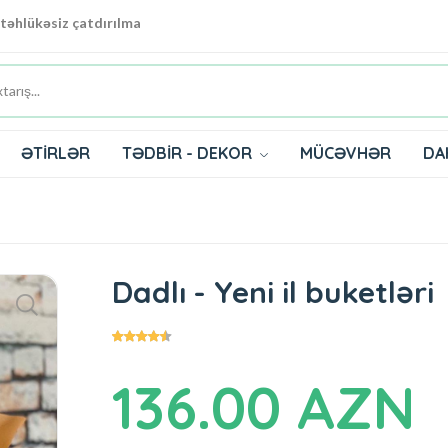
 təhlükəsiz çatdırılma
ƏTİRLƏR
TƏDBİR - DEKOR
MÜCƏVHƏR
DA
Dadlı - Yeni il buketləri
136.00 AZN