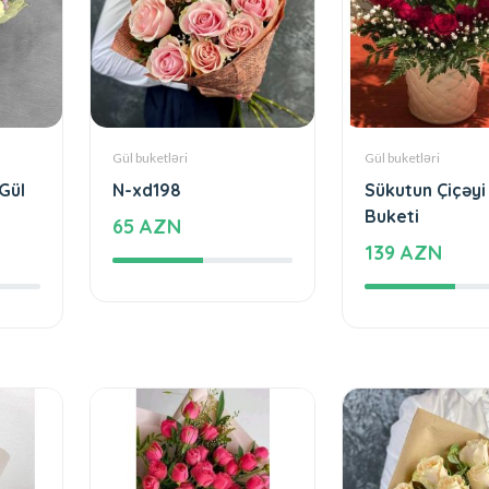
Gül buketləri
Gül buketləri
 Gül
N-xd198
Sükutun Çiçəyi 
Buketi
65 AZN
139 AZN