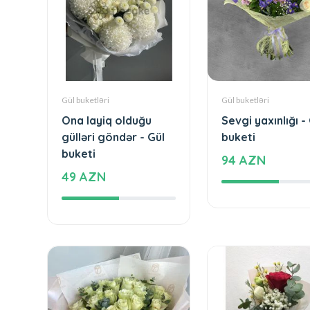
Gül buketləri
Gül buketləri
Ona layiq olduğu
Sevgi yaxınlığı -
gülləri göndər - Gül
buketi
buketi
94 AZN
49 AZN