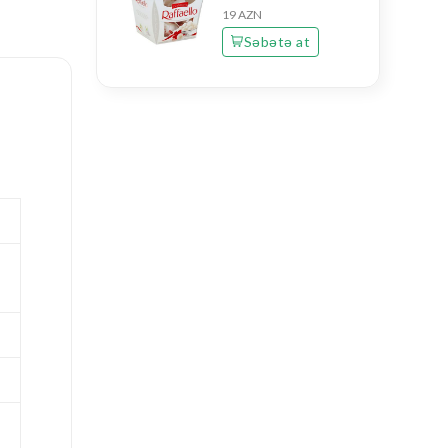
19 AZN
Səbətə at