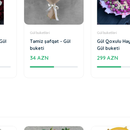
Gül buketləri
Gül buketləri
Gül
Təmiz şəfqət - Gül
Gül Qoxulu Hə
buketi
Gül buketi
34 AZN
299 AZN