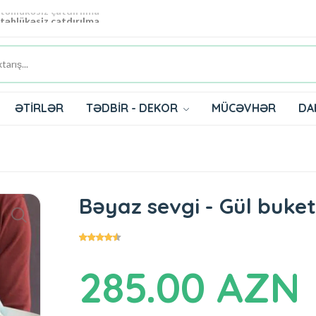
 təhlükəsiz çatdırılma
ƏTİRLƏR
TƏDBİR - DEKOR
MÜCƏVHƏR
DA
Bəyaz sevgi - Gül buket
285.00 AZN