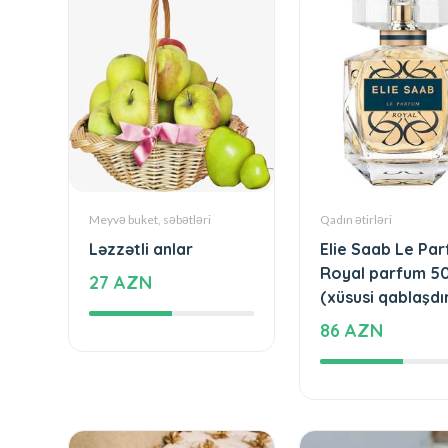
Meyvə buket, səbətləri
Qadın ətirləri
Ləzzətli anlar
Elie Saab Le Pa
Royal parfum 5
27 AZN
(xüsusi qablaşd
86 AZN