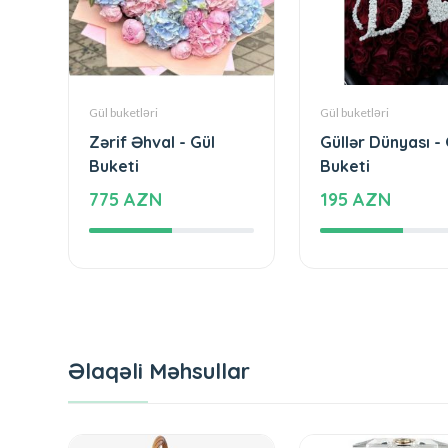
Gül buketləri
Gül buketləri
Zərif Əhval - Gül
Güllər Dünyası - 
Buketi
Buketi
775 AZN
195 AZN
Əlaqəli Məhsullar