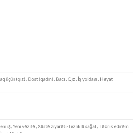
 üçün (qız) , Dost (qadın) , Bacı , Qız , İş yoldaşı , Həyat
Yeni iş, Yeni vəzifə , Xəstə ziyarəti-Tezliklə sağal , Təbrik edirəm ,