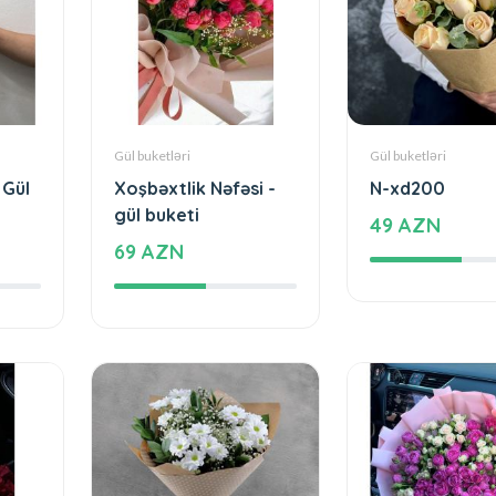
Gül buketləri
Gül buketləri
 Gül
Xoşbəxtlik Nəfəsi -
N-xd200
gül buketi
49 AZN
69 AZN