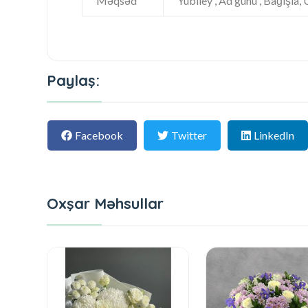
Məqsəd
Yubiley , Ad günü , Bağışla,
Paylaş:
Facebook
Twitter
LinkedIn
Oxşar Məhsullar