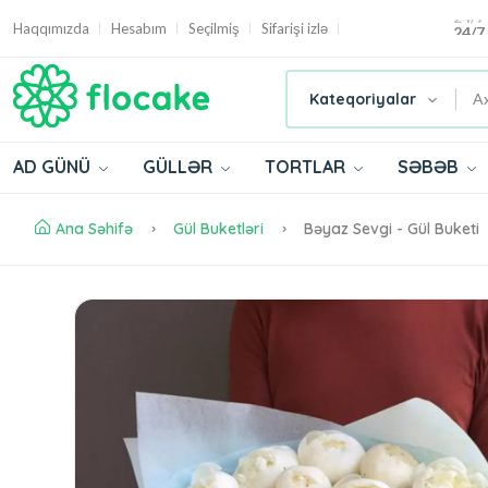
24/7
Haqqımızda
Hesabım
Seçilmiş
Sifarişi izlə
Kateqoriyalar
AD GÜNÜ
GÜLLƏR
TORTLAR
SƏBƏB
Ana Səhifə
Gül Buketləri
Bəyaz Sevgi - Gül Buketi