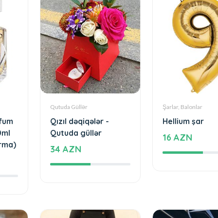
Qutuda Güllər
Şarlar, Balonlar
rfum
Qızıl dəqiqələr -
Hellium şar
0ml
Qutuda güllər
16 AZN
ırma)
34 AZN