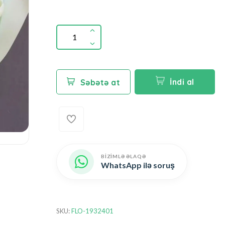
İndi al
Səbətə at
BİZİMLƏ ƏLAQƏ
WhatsApp ilə soruş
SKU:
FLO-1932401