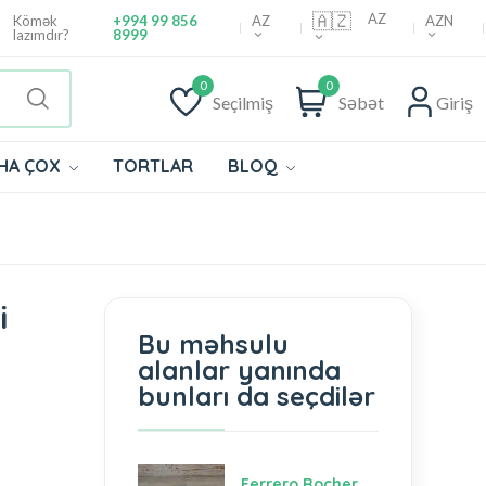
🇦🇿
AZ
AZ
AZN
Kömək
+994 99 856
lazımdır?
8999
0
0
Seçilmiş
Səbət
Giriş
HA ÇOX
TORTLAR
BLOQ
i
Bu məhsulu
alanlar yanında
bunları da seçdilər
Ferrero Rocher