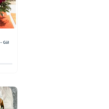
- Gül