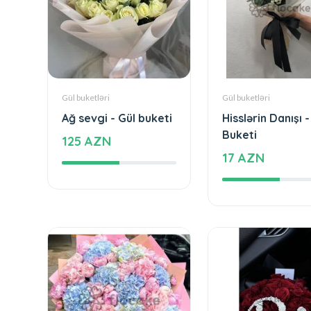
Gül buketləri
Gül buketləri
Ağ sevgi - Gül buketi
Hisslərin Danışı -
Buketi
125 AZN
17 AZN