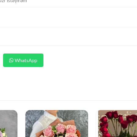
 Üzr istəyirəm
WhatsApp