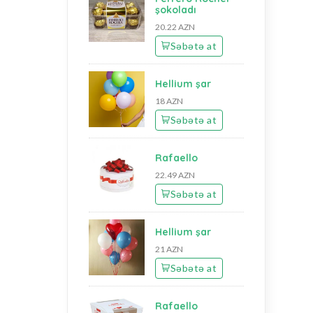
şokoladı
20.22 AZN
Səbətə at
Hellium şar
18 AZN
Səbətə at
Rafaello
22.49 AZN
Səbətə at
Hellium şar
21 AZN
Səbətə at
Rafaello