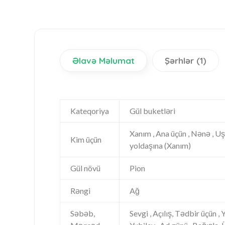
Əlavə Məlumat
Şərhlər (1)
Kateqoriya
Gül buketləri
Xanım , Ana üçün , Nənə , Uşaq
Kim üçün
yoldaşına (Xanım)
Gül növü
Pion
Rəngi
Ağ
Səbəb,
Sevgi , Açılış, Tədbir üçün , 